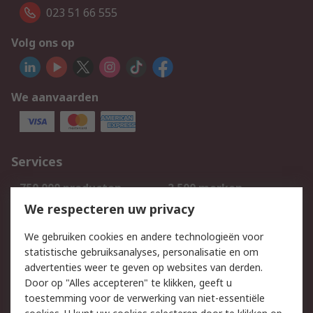
023 51 66 555
Volg ons op
We aanvaarden
Services
750.000 producten
2.500 merken
Bestellen
Inkoopoplossingen
We respecteren uw privacy
Retouren
Technisch advies
We gebruiken cookies en andere technologieën voor
Track & Trace
statistische gebruiksanalyses, personalisatie en om
advertenties weer te geven op websites van derden.
Wettelijk
Door op "Alles accepteren" te klikken, geeft u
toestemming voor de verwerking van niet-essentiële
Cookiebeleid
Email veiligheid