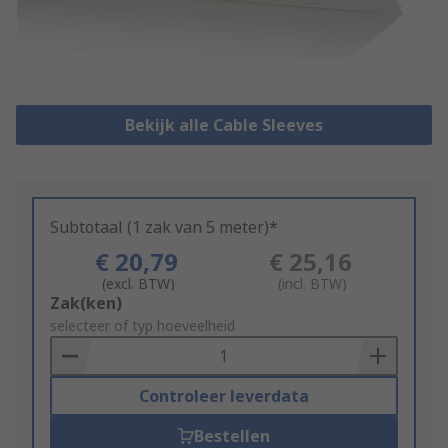
Bekijk alle Cable Sleeves
Subtotaal (1 zak van 5 meter)*
€ 20,79
€ 25,16
(excl. BTW)
(incl. BTW)
Add
Zak(ken)
to
selecteer of typ hoeveelheid
Basket
Controleer leverdata
Bestellen