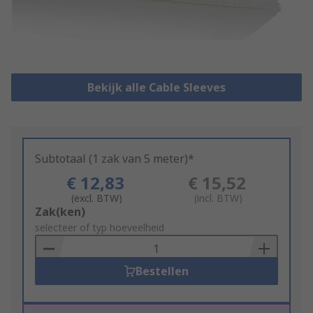
Bekijk alle Cable Sleeves
Subtotaal (1 zak van 5 meter)*
€ 12,83
€ 15,52
(excl. BTW)
(incl. BTW)
Add
Zak(ken)
to
selecteer of typ hoeveelheid
Basket
Bestellen