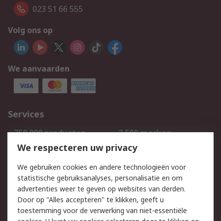
023 51 66 555
Volg ons op
We aanvaarden
Services
750.000 producten
2.500 merken
Bestellen
Inkoopoplossingen
We respecteren uw privacy
Retouren
Technisch advies
We gebruiken cookies en andere technologieën voor
Track & Trace
statistische gebruiksanalyses, personalisatie en om
advertenties weer te geven op websites van derden.
Wettelijk
Door op "Alles accepteren" te klikken, geeft u
toestemming voor de verwerking van niet-essentiële
Cookiebeleid
Email veiligheid