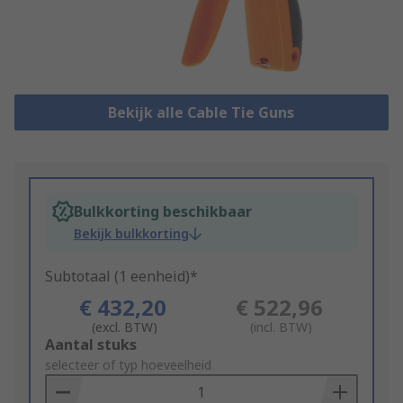
Bekijk alle Cable Tie Guns
Bulkkorting beschikbaar
Bekijk bulkkorting
Subtotaal (1 eenheid)*
€ 432,20
€ 522,96
(excl. BTW)
(incl. BTW)
Add
Aantal stuks
to
selecteer of typ hoeveelheid
Basket