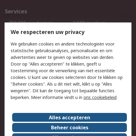
Services
750.000 producten
2.500 merken
Bestellen
Inkoopoplossingen
We respecteren uw privacy
Retouren
Technisch advies
We gebruiken cookies en andere technologieën voor
Track & Trace
statistische gebruiksanalyses, personalisatie en om
advertenties weer te geven op websites van derden.
Wettelijk
Door op "Alles accepteren" te klikken, geeft u
toestemming voor de verwerking van niet-essentiële
Cookiebeleid
Email veiligheid
cookies. U kunt uw cookies selecteren door te klikken op
Privacybeleid
Websitevoorwaarden
"Beheer cookies". Als u dit niet wilt, klikt u op "Alles
weigeren". Dit kan de toegang tot bepaalde functies
Algemene
beperken. Meer informatie vindt u in
ons cookiebeleid
verkoopvoorwaarden
Over RS
Alles accepteren
RS Group
Over ons
Beheer cookies
RS wereldwijd
Werken bij RS