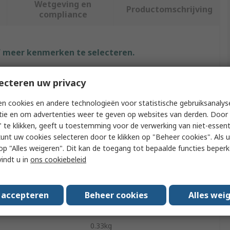
Wetgeving en
Productomschrijving
compliance
f meer kenmerken te selecteren.
ut
Waarde
ecteren uw privacy
HellermannTyton
n cookies en andere technologieën voor statistische gebruiksanalys
tie en om advertenties weer te geven op websites van derden. Door 
RPE and PE
 te klikken, geeft u toestemming voor de verwerking van niet-essent
kunt uw cookies selecteren door te klikken op "Beheer cookies". Als u 
Type
Replacement Blade
 u op "Alles weigeren". Dit kan de toegang tot bepaalde functies beper
vindt u in
ons cookiebeleid
Stainless Steel
ype
Ergonomic, Anti-Slip
s accepteren
Beheer cookies
Alles wei
s/Approvals
No
0.33kg