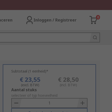
0
aceren
Inloggen / Registreer
Subtotaal (1 eenheid)*
€ 23,55
€ 28,50
(excl. BTW)
(incl. BTW)
Add
Aantal stuks
to
selecteer of typ hoeveelheid
Basket