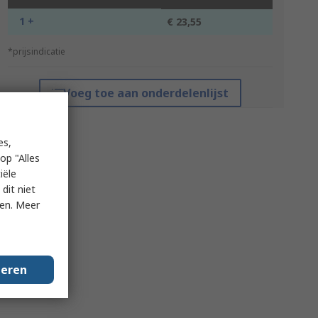
1 +
€ 23,55
*prijsindicatie
Voeg toe aan onderdelenlijst
es,
op "Alles
iële
dit niet
ken. Meer
geren