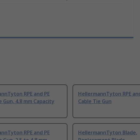
annTyton RPE and PE
HellermannTyton RPE an
e Gun, 4.8 mm Capacity
Cable Tie Gun
annTyton RPE and PE
HellermannTyton Blade,