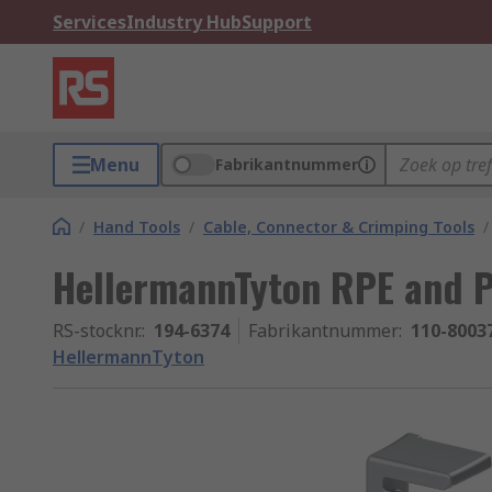
Services
Industry Hub
Support
Menu
Fabrikantnummer
/
Hand Tools
/
Cable, Connector & Crimping Tools
/
HellermannTyton RPE and 
RS-stocknr.
:
194-6374
Fabrikantnummer
:
110-8003
HellermannTyton