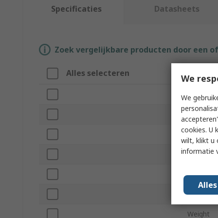
Specificaties
Datasheets
Zoek vergelijkbare producten door een o
Alles selecteren
Attribu
We resp
Merk
We gebruike
personalisa
Series
accepteren"
cookies. U 
Product 
wilt, klikt
informatie 
Material
Handle T
Alle
Standard
Weight