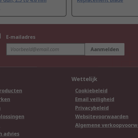
e Gun, 2.5 to 4.8 mm
Replacement Blade
y
n
E-mailadres
Aanmelden
Wettelijk
producten
Cookiebeleid
rken
Email veiligheid
n
Privacybeleid
lossingen
Websitevoorwaarden
n
Algemene verkoopvoorw
h advies