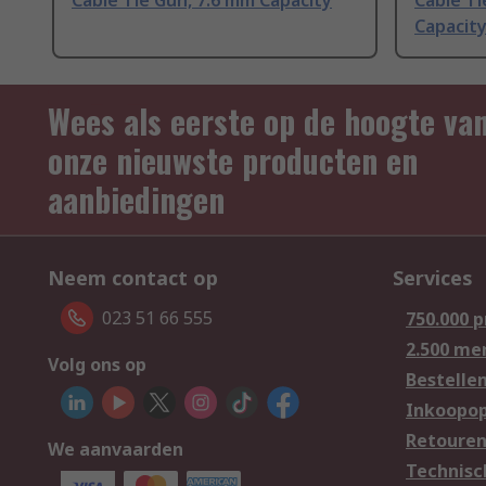
Cable Tie Gun, 7.6 mm Capacity
Cable Ti
Capacit
Wees als eerste op de hoogte va
onze nieuwste producten en
aanbiedingen
Neem contact op
Services
023 51 66 555
750.000 
2.500 me
Volg ons op
Bestelle
Inkoopop
Retoure
We aanvaarden
Technisc