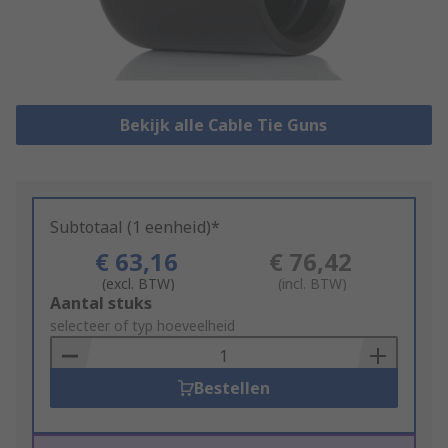
Bekijk alle Cable Tie Guns
Subtotaal (1 eenheid)*
€ 63,16
€ 76,42
(excl. BTW)
(incl. BTW)
Add
Aantal stuks
to
selecteer of typ hoeveelheid
Basket
Bestellen