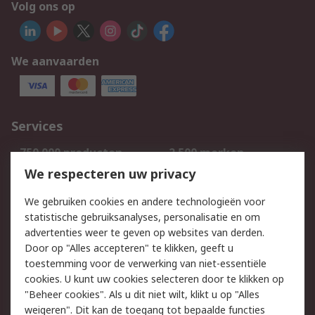
Volg ons op
We aanvaarden
Services
750.000 producten
2.500 merken
Bestellen
Inkoopoplossingen
We respecteren uw privacy
Retouren
Technisch advies
We gebruiken cookies en andere technologieën voor
Track & Trace
statistische gebruiksanalyses, personalisatie en om
advertenties weer te geven op websites van derden.
Wettelijk
Door op "Alles accepteren" te klikken, geeft u
toestemming voor de verwerking van niet-essentiële
Cookiebeleid
Email veiligheid
cookies. U kunt uw cookies selecteren door te klikken op
Privacybeleid
Websitevoorwaarden
"Beheer cookies". Als u dit niet wilt, klikt u op "Alles
weigeren". Dit kan de toegang tot bepaalde functies
Algemene