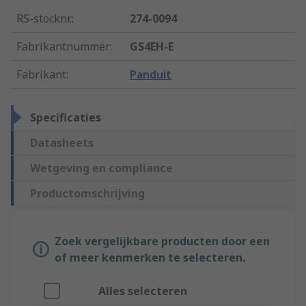
RS-stocknr.
:
274-0094
Fabrikantnummer
:
GS4EH-E
Fabrikant
:
Panduit
Specificaties
Datasheets
Wetgeving en compliance
Productomschrijving
Zoek vergelijkbare producten door een
of meer kenmerken te selecteren.
Alles selecteren