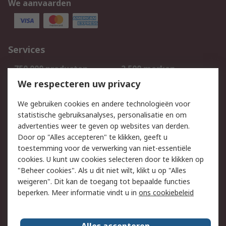
We aanvaarden
Services
750.000 producten
2.500 merken
Bestellen
Inkoopoplossingen
We respecteren uw privacy
Retouren
Technisch advies
We gebruiken cookies en andere technologieën voor
Track & Trace
statistische gebruiksanalyses, personalisatie en om
advertenties weer te geven op websites van derden.
Wettelijk
Door op "Alles accepteren" te klikken, geeft u
toestemming voor de verwerking van niet-essentiële
Cookiebeleid
Email veiligheid
cookies. U kunt uw cookies selecteren door te klikken op
Privacybeleid
Websitevoorwaarden
"Beheer cookies". Als u dit niet wilt, klikt u op "Alles
weigeren". Dit kan de toegang tot bepaalde functies
Algemene
beperken. Meer informatie vindt u in
ons cookiebeleid
verkoopvoorwaarden
Over RS
Alles accepteren