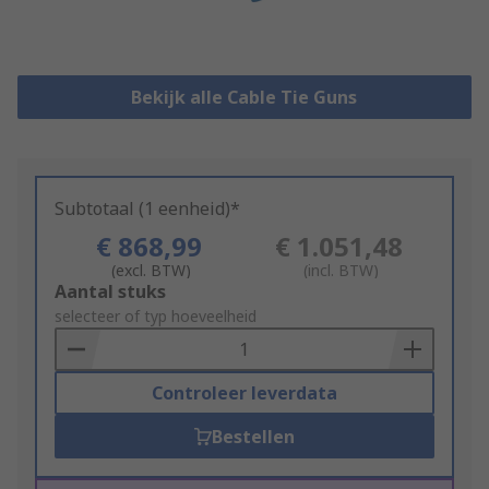
Bekijk alle Cable Tie Guns
Subtotaal (1 eenheid)*
€ 868,99
€ 1.051,48
(excl. BTW)
(incl. BTW)
Add
Aantal stuks
to
selecteer of typ hoeveelheid
Basket
Controleer leverdata
Bestellen