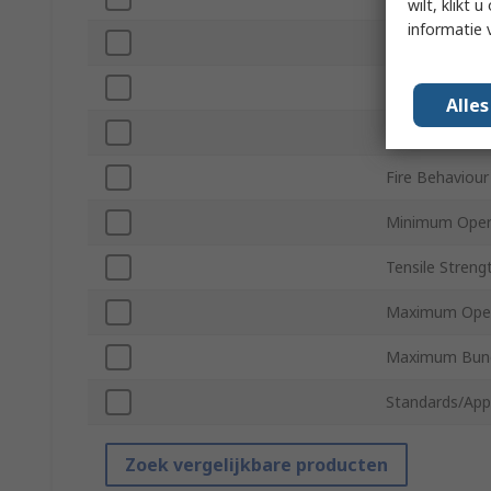
wilt, klikt
informatie 
Material
Sub Type
Alle
UV Resistant
Fire Behaviour
Minimum Oper
Tensile Streng
Maximum Oper
Maximum Bund
Standards/App
Zoek vergelijkbare producten