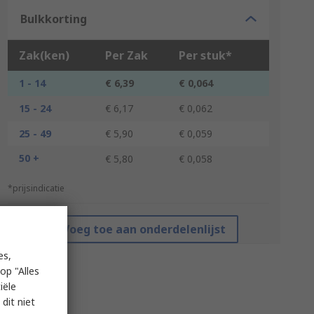
Bulkkorting
Zak(ken)
Per Zak
Per stuk*
1 - 14
€ 6,39
€ 0,064
15 - 24
€ 6,17
€ 0,062
25 - 49
€ 5,90
€ 0,059
50 +
€ 5,80
€ 0,058
*prijsindicatie
Voeg toe aan onderdelenlijst
es,
op "Alles
iële
dit niet