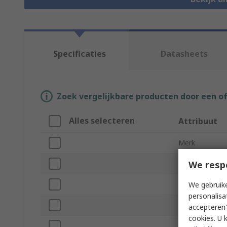
Specificaties
Datasheets
Zoek vergelijkbare producten door een o
Alles selecteren
Attribuut
Merk
We resp
Length
Product Type
We gebruike
personalisa
Width
accepteren"
cookies. U 
Colour