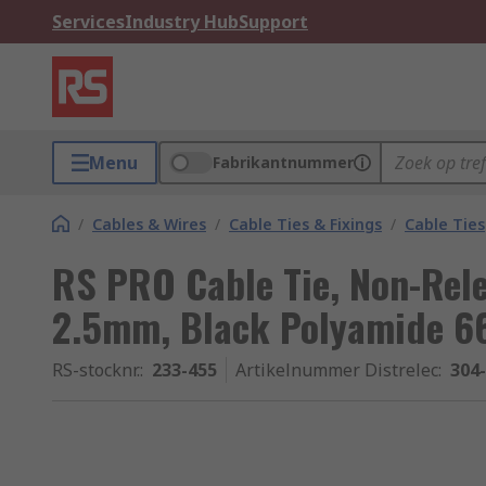
Services
Industry Hub
Support
Menu
Fabrikantnummer
/
Cables & Wires
/
Cable Ties & Fixings
/
Cable Ties
RS PRO Cable Tie, Non-Rel
2.5mm, Black Polyamide 6
RS-stocknr.
:
233-455
Artikelnummer Distrelec
:
304