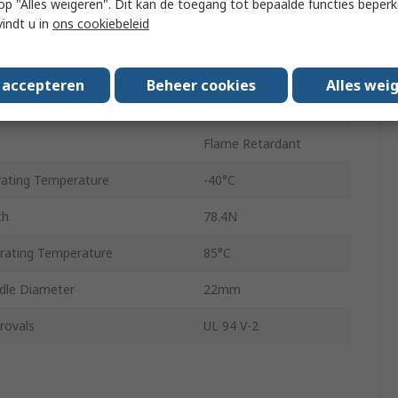
 u op "Alles weigeren". Dit kan de toegang tot bepaalde functies beper
vindt u in
ons cookiebeleid
Polyamide 66
Non-Releasable
s accepteren
Beheer cookies
Alles wei
No
Flame Retardant
ating Temperature
-40°C
th
78.4N
ating Temperature
85°C
le Diameter
22mm
rovals
UL 94 V-2