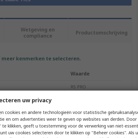
Wetgeving en
Productomschrijving
compliance
f meer kenmerken te selecteren.
Waarde
RS PRO
ecteren uw privacy
100mm
Cable Tie
n cookies en andere technologieën voor statistische gebruiksanalys
tie en om advertenties weer te geven op websites van derden. Door 
2.5mm
 te klikken, geeft u toestemming voor de verwerking van niet-essent
kunt uw cookies selecteren door te klikken op "Beheer cookies". Als u 
Black