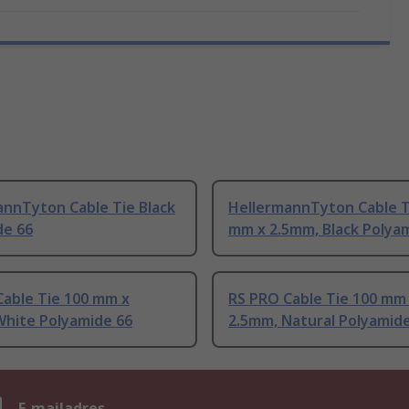
annTyton Cable Tie Black
HellermannTyton Cable T
de 66
mm x 2.5mm, Black Polya
Cable Tie 100 mm x
RS PRO Cable Tie 100 mm
White Polyamide 66
2.5mm, Natural Polyamid
n
E-mailadres