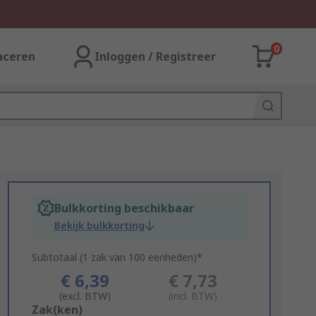
0
aceren
Inloggen / Registreer
Bulkkorting beschikbaar
Bekijk bulkkorting
Subtotaal (1 zak van 100 eenheden)*
€ 6,39
€ 7,73
(excl. BTW)
(incl. BTW)
Add
Zak(ken)