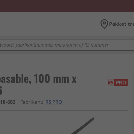
Pakket tr
easable, 100 mm x
6
-18-682
Fabrikant
:
RS PRO