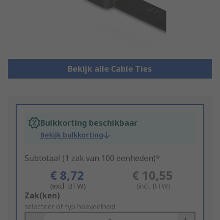
Bekijk alle Cable Ties
Bulkkorting beschikbaar
Bekijk bulkkorting
Subtotaal (1 zak van 100 eenheden)*
€ 8,72
€ 10,55
(excl. BTW)
(incl. BTW)
Add
Zak(ken)
to
selecteer of typ hoeveelheid
Basket