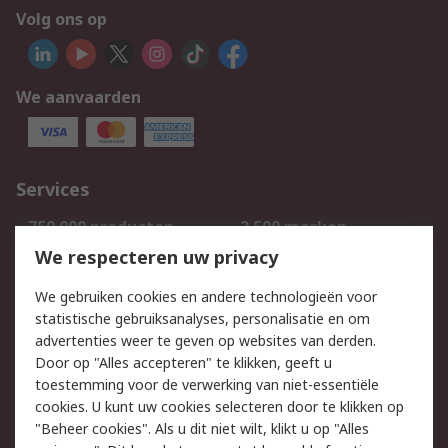
Volg ons op
We aanvaarden
Services
750.000 producten
2.500 merken
Bestellen
Inkoopoplossingen
We respecteren uw privacy
Retouren
Technisch advies
We gebruiken cookies en andere technologieën voor
Track & Trace
statistische gebruiksanalyses, personalisatie en om
advertenties weer te geven op websites van derden.
Wettelijk
Door op "Alles accepteren" te klikken, geeft u
toestemming voor de verwerking van niet-essentiële
Cookiebeleid
Email veiligheid
cookies. U kunt uw cookies selecteren door te klikken op
Privacybeleid
Websitevoorwaarden
"Beheer cookies". Als u dit niet wilt, klikt u op "Alles