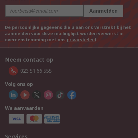
Aanmelden
De persoonlijke gegevens die u aan ons verstrekt bij het
aanmelden voor deze mailinglijst worden verwerkt in
overeenstemming met ons
privacybeleid
.
Neem contact op
023 51 66 555
Volg ons op
We aanvaarden
Services