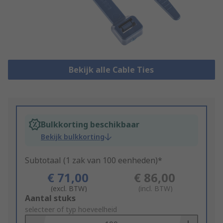
Bekijk alle Cable Ties
Bulkkorting beschikbaar
Bekijk bulkkorting
Subtotaal (1 zak van 100 eenheden)*
€ 71,00
€ 86,00
(excl. BTW)
(incl. BTW)
Add
Aantal stuks
to
selecteer of typ hoeveelheid
Basket