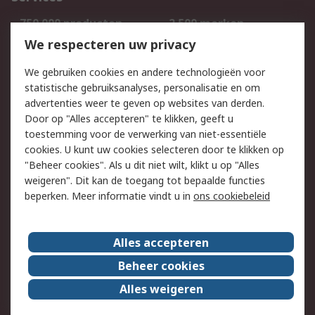
750.000 producten
2.500 merken
Bestellen
Inkoopoplossingen
We respecteren uw privacy
Retouren
Technisch advies
We gebruiken cookies en andere technologieën voor
Track & Trace
statistische gebruiksanalyses, personalisatie en om
advertenties weer te geven op websites van derden.
Wettelijk
Door op "Alles accepteren" te klikken, geeft u
toestemming voor de verwerking van niet-essentiële
Cookiebeleid
Email veiligheid
cookies. U kunt uw cookies selecteren door te klikken op
Privacybeleid
Websitevoorwaarden
"Beheer cookies". Als u dit niet wilt, klikt u op "Alles
weigeren". Dit kan de toegang tot bepaalde functies
Algemene
beperken. Meer informatie vindt u in
ons cookiebeleid
verkoopvoorwaarden
Over RS
Alles accepteren
RS Group
Over ons
Beheer cookies
RS wereldwijd
Werken bij RS
Alles weigeren
ESG