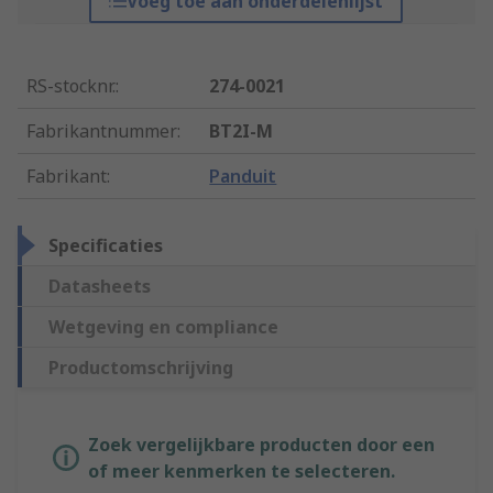
Voeg toe aan onderdelenlijst
RS-stocknr.
:
274-0021
Fabrikantnummer
:
BT2I-M
Fabrikant
:
Panduit
Specificaties
Datasheets
Wetgeving en compliance
Productomschrijving
Zoek vergelijkbare producten door een
of meer kenmerken te selecteren.