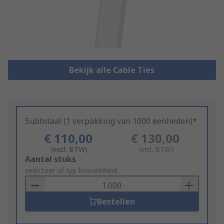
Bekijk alle Cable Ties
Subtotaal (1 verpakking van 1000 eenheden)*
€ 110,00
€ 130,00
(excl. BTW)
(incl. BTW)
Add
Aantal stuks
to
selecteer of typ hoeveelheid
Basket
Bestellen