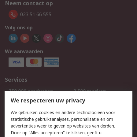
Neem contact op
023 51 66 555
Volg ons op
We aanvaarden
Services
750.000 producten
2.500 merken
Bestellen
Inkoopoplossingen
We respecteren uw privacy
Retouren
Technisch advies
We gebruiken cookies en andere technologieën voor
Track & Trace
statistische gebruiksanalyses, personalisatie en om
advertenties weer te geven op websites van derden.
Wettelijk
Door op "Alles accepteren" te klikken, geeft u