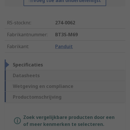
Voeg toe aan onderdelenlijst
RS-stocknr.
:
274-0062
Fabrikantnummer
:
BT3S-M69
Fabrikant
:
Panduit
Specificaties
Datasheets
Wetgeving en compliance
Productomschrijving
Zoek vergelijkbare producten door een
of meer kenmerken te selecteren.