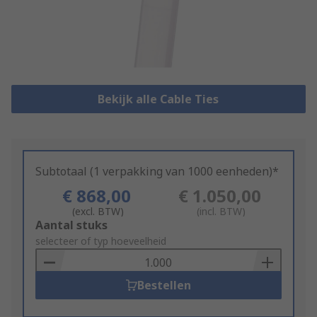
Bekijk alle Cable Ties
Subtotaal (1 verpakking van 1000 eenheden)*
€ 868,00
€ 1.050,00
(excl. BTW)
(incl. BTW)
Add
Aantal stuks
to
selecteer of typ hoeveelheid
Basket
Bestellen