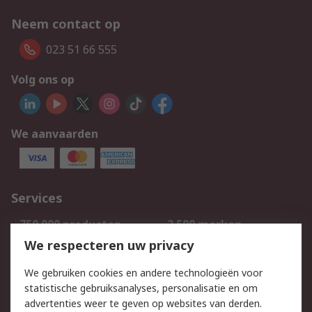
Neem contact op
023 51 66 555
Volg ons op
We aanvaarden
Services
750.000 producten
2.500 merken
Bestellen
Inkoopoplossingen
We respecteren uw privacy
Retouren
Technisch advies
We gebruiken cookies en andere technologieën voor
Track & Trace
statistische gebruiksanalyses, personalisatie en om
advertenties weer te geven op websites van derden.