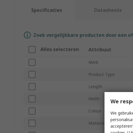
Specificaties
Datasheets
Zoek vergelijkbare producten door een o
Alles selecteren
Attribuut
Merk
Product Type
Length
Width
We resp
Colour
We gebruike
personalisa
Material
accepteren"
cookies. U 