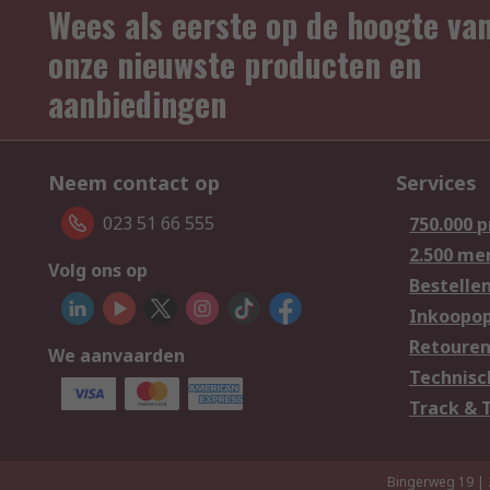
Wees als eerste op de hoogte va
onze nieuwste producten en
aanbiedingen
Neem contact op
Services
023 51 66 555
750.000 
2.500 me
Volg ons op
Bestelle
Inkoopop
Retoure
We aanvaarden
Technisc
Track & 
Bingerweg 19 |