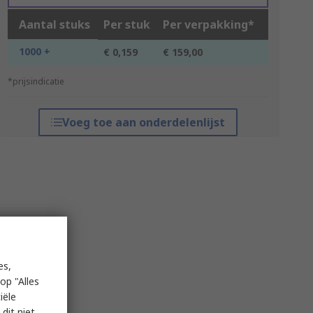
Aantal stuks
Per stuk
Per verpakking*
1000 +
€ 0,159
€ 159,00
*prijsindicatie
Voeg toe aan onderdelenlijst
es,
op "Alles
iële
dit niet