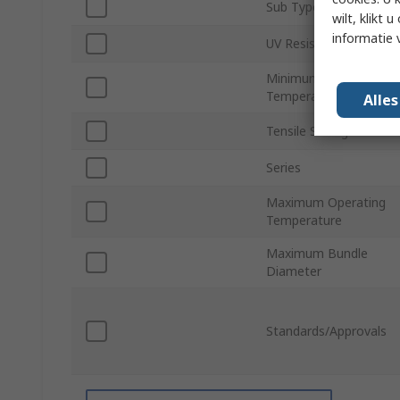
Sub Type
wilt, klikt
informatie 
UV Resistant
Minimum Operating
Temperature
Alle
Tensile Strength
Series
Maximum Operating
Temperature
Maximum Bundle
Diameter
Standards/Approvals