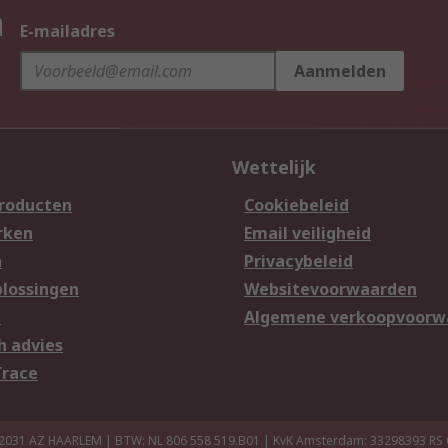
n
E-mailadres
Aanmelden
Wettelijk
producten
Cookiebeleid
rken
Email veiligheid
n
Privacybeleid
lossingen
Websitevoorwaarden
n
Algemene verkoopvoorw
h advies
Trace
 2031 AZ HAARLEM | BTW: NL 806 558 519.B01 | KvK Amsterdam: 33298393
RS 