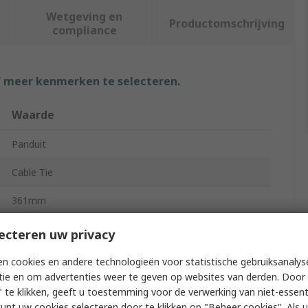
Wetgeving en
Productomschrijving
compliance
f meer kenmerken te selecteren.
Waarde
Panduit
Cable Tie
361mm
2.4mm
ecteren uw privacy
Natural
n cookies en andere technologieën voor statistische gebruiksanalys
tie en om advertenties weer te geven op websites van derden. Door 
Nylon
 te klikken, geeft u toestemming voor de verwerking van niet-essent
kunt uw cookies selecteren door te klikken op "Beheer cookies". Als u 