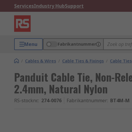
Services
Industry Hub
Support
Menu
Fabrikantnummer
/
Cables & Wires
/
Cable Ties & Fixings
/
Cable Ties
Panduit Cable Tie, Non-Rel
2.4mm, Natural Nylon
RS-stocknr.
:
274-0076
Fabrikantnummer
:
BT4M-M