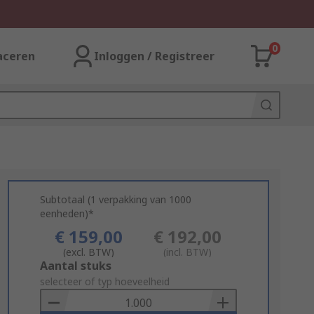
0
aceren
Inloggen / Registreer
Subtotaal (1 verpakking van 1000
eenheden)*
€ 159,00
€ 192,00
(excl. BTW)
(incl. BTW)
Add
Aantal stuks
to
selecteer of typ hoeveelheid
Basket