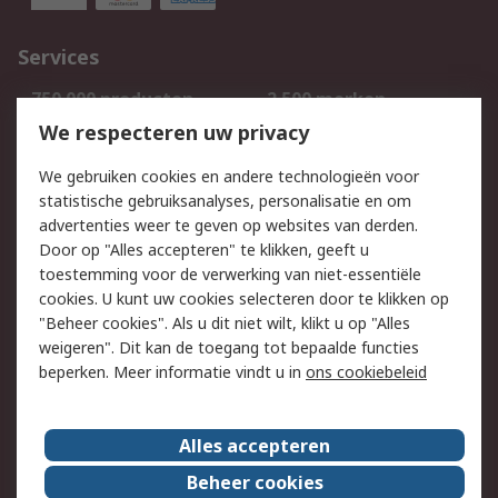
Services
750.000 producten
2.500 merken
Bestellen
Inkoopoplossingen
We respecteren uw privacy
Retouren
Technisch advies
We gebruiken cookies en andere technologieën voor
Track & Trace
statistische gebruiksanalyses, personalisatie en om
advertenties weer te geven op websites van derden.
Wettelijk
Door op "Alles accepteren" te klikken, geeft u
toestemming voor de verwerking van niet-essentiële
Cookiebeleid
Email veiligheid
cookies. U kunt uw cookies selecteren door te klikken op
Privacybeleid
Websitevoorwaarden
"Beheer cookies". Als u dit niet wilt, klikt u op "Alles
weigeren". Dit kan de toegang tot bepaalde functies
Algemene
beperken. Meer informatie vindt u in
ons cookiebeleid
verkoopvoorwaarden
Over RS
Alles accepteren
RS Group
Over ons
Beheer cookies