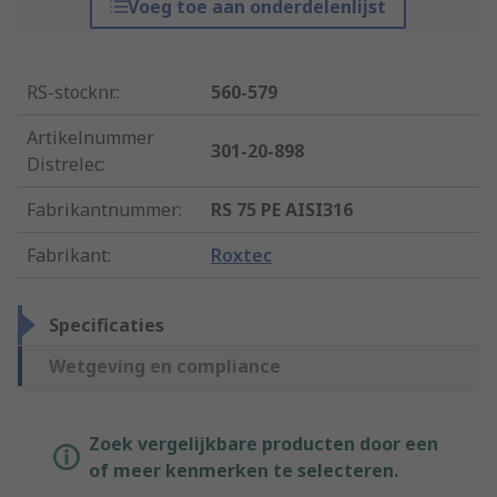
Voeg toe aan onderdelenlijst
RS-stocknr.
:
560-579
Artikelnummer
301-20-898
Distrelec
:
Fabrikantnummer
:
RS 75 PE AISI316
Fabrikant
:
Roxtec
Specificaties
Wetgeving en compliance
Zoek vergelijkbare producten door een
of meer kenmerken te selecteren.