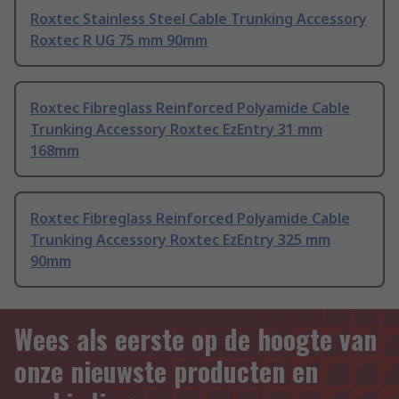
Roxtec Stainless Steel Cable Trunking Accessory
Roxtec R UG 75 mm 90mm
Roxtec Fibreglass Reinforced Polyamide Cable
Trunking Accessory Roxtec EzEntry 31 mm
168mm
Roxtec Fibreglass Reinforced Polyamide Cable
Trunking Accessory Roxtec EzEntry 325 mm
90mm
Wees als eerste op de hoogte van
onze nieuwste producten en