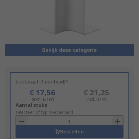
Bekijk deze categorie
Subtotaal (1 eenheid)*
€ 17,56
€ 21,25
(excl. BTW)
(incl. BTW)
Add
Aantal stuks
to
selecteer of typ hoeveelheid
Basket
Bestellen