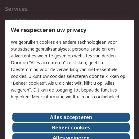
Services
750.000 producten
2.500 merken
Bestellen
Inkoopoplossingen
We respecteren uw privacy
Retouren
Technisch advies
We gebruiken cookies en andere technologieën voor
Track & Trace
statistische gebruiksanalyses, personalisatie en om
advertenties weer te geven op websites van derden.
Wettelijk
Door op "Alles accepteren" te klikken, geeft u
toestemming voor de verwerking van niet-essentiële
Cookiebeleid
Email veiligheid
cookies. U kunt uw cookies selecteren door te klikken op
Privacybeleid
Websitevoorwaarden
"Beheer cookies". Als u dit niet wilt, klikt u op "Alles
weigeren". Dit kan de toegang tot bepaalde functies
Algemene
beperken. Meer informatie vindt u in
ons cookiebeleid
verkoopvoorwaarden
Over RS
Alles accepteren
RS Group
Over ons
Beheer cookies
RS wereldwijd
Werken bij RS
Alles weigeren