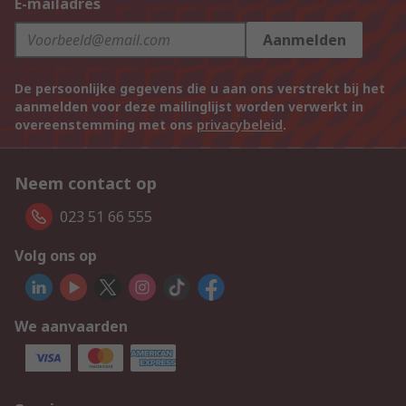
E-mailadres
Aanmelden
De persoonlijke gegevens die u aan ons verstrekt bij het
aanmelden voor deze mailinglijst worden verwerkt in
overeenstemming met ons
privacybeleid
.
Neem contact op
023 51 66 555
Volg ons op
We aanvaarden