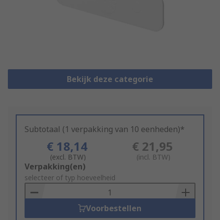
Bekijk deze categorie
Subtotaal (1 verpakking van 10 eenheden)*
€ 18,14
€ 21,95
(excl. BTW)
(incl. BTW)
Add
Verpakking(en)
to
selecteer of typ hoeveelheid
Basket
Voorbestellen