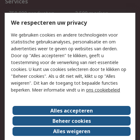
Services
750.000 producten
2.500 merken
Bestellen
Inkoopoplossingen
We respecteren uw privacy
Retouren
Technisch advies
We gebruiken cookies en andere technologieën voor
Track & Trace
statistische gebruiksanalyses, personalisatie en om
advertenties weer te geven op websites van derden.
Wettelijk
Door op "Alles accepteren" te klikken, geeft u
toestemming voor de verwerking van niet-essentiële
Cookiebeleid
Email veiligheid
cookies. U kunt uw cookies selecteren door te klikken op
Privacybeleid
Websitevoorwaarden
"Beheer cookies". Als u dit niet wilt, klikt u op "Alles
weigeren". Dit kan de toegang tot bepaalde functies
Algemene
beperken. Meer informatie vindt u in
ons cookiebeleid
verkoopvoorwaarden
Over RS
Alles accepteren
RS Group
Over ons
Beheer cookies
RS wereldwijd
Werken bij RS
Alles weigeren
ESG