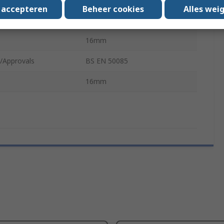
s accepteren
Beheer cookies
Alles wei
ith
16 x 16 mm Trunking
16mm
/Approvals
BS EN 50085
16mm