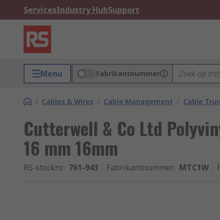
Services
Industry Hub
Support
Menu
Fabrikantnummer
/
Cables & Wires
/
Cable Management
/
Cable Trun
Cutterwell & Co Ltd Polyvi
16 mm 16mm
RS-stocknr.
:
761-943
Fabrikantnummer
:
MTC1W