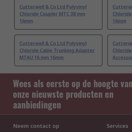
Cutterwell & Co Ltd Polyvinyl
Cutterwe
Chloride Coupler MTC 38 mm
Chlorid
16mm
16mm
Cutterwell & Co Ltd Polyvinyl
Cutterwe
Chloride Cable Trunking Adapter
Chloride
MTAU 16 mm 16mm
Accesso
Wees als eerste op de hoogte va
onze nieuwste producten en
aanbiedingen
Neem contact op
Services