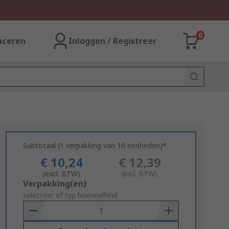
0
aceren
Inloggen / Registreer
Subtotaal (1 verpakking van 10 eenheden)*
€ 10,24
€ 12,39
(excl. BTW)
(incl. BTW)
Add
Verpakking(en)
to
selecteer of typ hoeveelheid
Basket