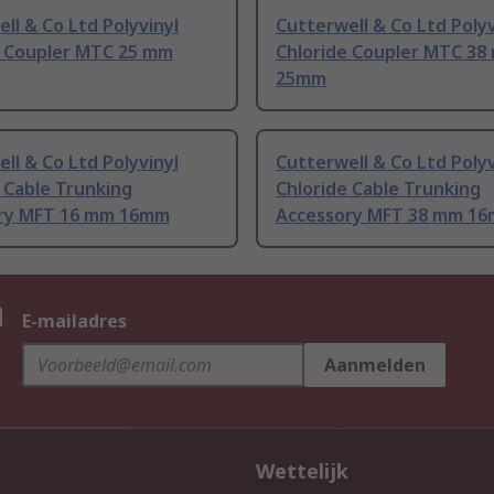
ll & Co Ltd Polyvinyl
Cutterwell & Co Ltd Polyv
e Coupler MTC 25 mm
Chloride Coupler MTC 38
25mm
ll & Co Ltd Polyvinyl
Cutterwell & Co Ltd Polyv
 Cable Trunking
Chloride Cable Trunking
ry MFT 16 mm 16mm
Accessory MFT 38 mm 1
n
E-mailadres
Aanmelden
Wettelijk