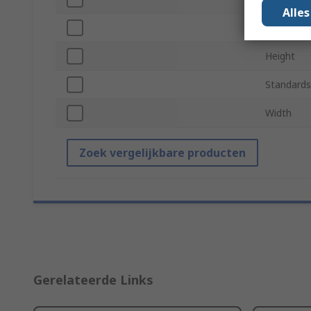
Alle
For Use W
Height
Standards
Width
Zoek vergelijkbare producten
Gerelateerde Links