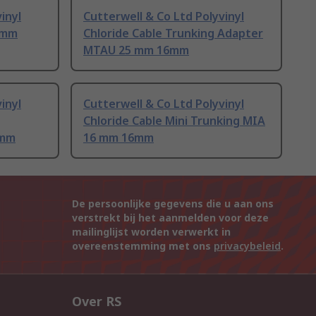
inyl
Cutterwell & Co Ltd Polyvinyl
 mm
Chloride Cable Trunking Adapter
MTAU 25 mm 16mm
inyl
Cutterwell & Co Ltd Polyvinyl
Chloride Cable Mini Trunking MIA
6mm
16 mm 16mm
De persoonlijke gegevens die u aan ons
verstrekt bij het aanmelden voor deze
mailinglijst worden verwerkt in
overeenstemming met ons
privacybeleid
.
Over RS