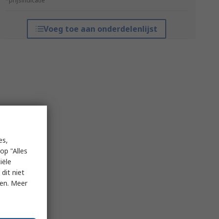
*prijsindicatie
Voeg toe aan onderdelenlijst
es,
op "Alles
iële
dit niet
ken. Meer