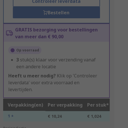
Controleer leverdata
Bestellen
GRATIS bezorging voor bestellingen
van meer dan € 90,00
Op voorraad
3
stuk(s) klaar voor verzending vanaf
een andere locatie
Heeft u meer nodig?
Klik op 'Controleer
leverdata' voor extra voorraad en
levertijden.
Verpakking(en)
Per verpakking
Per stuk*
1 +
€ 10,24
€ 1,024