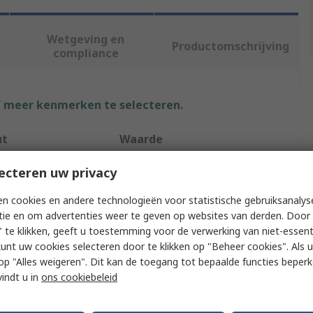
Wetgeving en
Productomschrijving
compliance
f meer kenmerken te selecteren.
ut
Waarde
Cutterwell & Co Ltd
ecteren uw privacy
ype
Coupler
n cookies en andere technologieën voor statistische gebruiksanalys
tie en om advertenties weer te geven op websites van derden. Door 
Polyvinyl Chloride
 te klikken, geeft u toestemming voor de verwerking van niet-essent
kunt uw cookies selecteren door te klikken op "Beheer cookies". Als u 
 Type
Coupler
 u op "Alles weigeren". Dit kan de toegang tot bepaalde functies beper
vindt u in
ons cookiebeleid
White
MTC