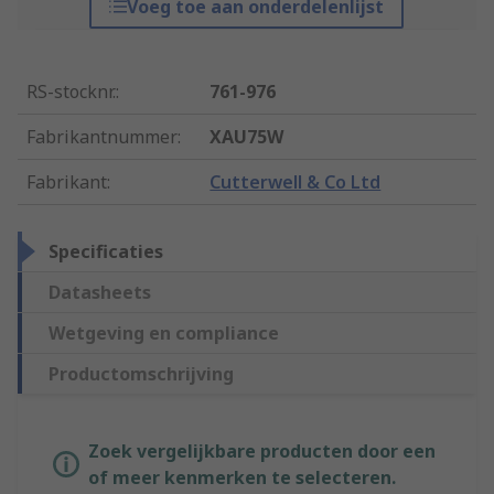
Voeg toe aan onderdelenlijst
RS-stocknr.
:
761-976
Fabrikantnummer
:
XAU75W
Fabrikant
:
Cutterwell & Co Ltd
Specificaties
Datasheets
Wetgeving en compliance
Productomschrijving
Zoek vergelijkbare producten door een
of meer kenmerken te selecteren.