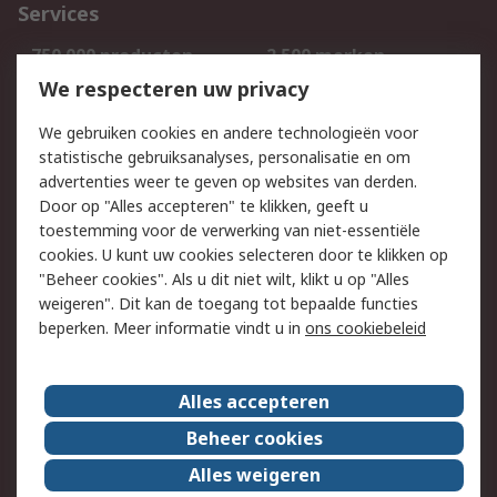
Services
750.000 producten
2.500 merken
Bestellen
Inkoopoplossingen
We respecteren uw privacy
Retouren
Technisch advies
We gebruiken cookies en andere technologieën voor
Track & Trace
statistische gebruiksanalyses, personalisatie en om
advertenties weer te geven op websites van derden.
Wettelijk
Door op "Alles accepteren" te klikken, geeft u
toestemming voor de verwerking van niet-essentiële
Cookiebeleid
Email veiligheid
cookies. U kunt uw cookies selecteren door te klikken op
Privacybeleid
Websitevoorwaarden
"Beheer cookies". Als u dit niet wilt, klikt u op "Alles
weigeren". Dit kan de toegang tot bepaalde functies
Algemene
beperken. Meer informatie vindt u in
ons cookiebeleid
verkoopvoorwaarden
Over RS
Alles accepteren
RS Group
Over ons
Beheer cookies
RS wereldwijd
Werken bij RS
Alles weigeren
ESG