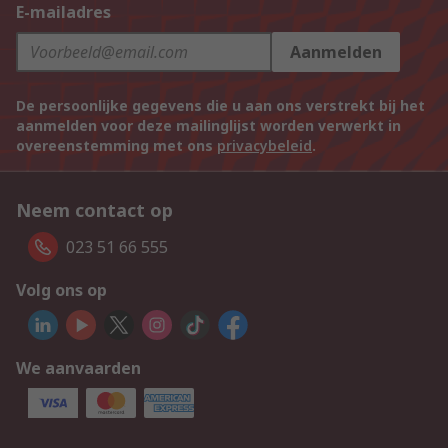
E-mailadres
Aanmelden
De persoonlijke gegevens die u aan ons verstrekt bij het
aanmelden voor deze mailinglijst worden verwerkt in
overeenstemming met ons
privacybeleid
.
Neem contact op
023 51 66 555
Volg ons op
We aanvaarden