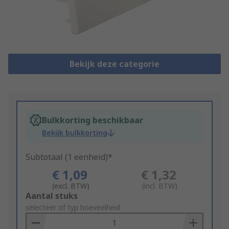
Bekijk deze categorie
Bulkkorting beschikbaar
Bekijk bulkkorting
Subtotaal (1 eenheid)*
€ 1,09
€ 1,32
(excl. BTW)
(incl. BTW)
Add
Aantal stuks
to
selecteer of typ hoeveelheid
Basket