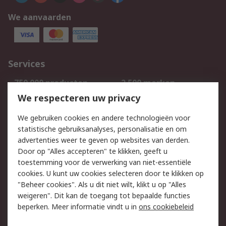
We aanvaarden
Services
750.000 producten
2.500 merken
Bestellen
Inkoopoplossingen
We respecteren uw privacy
Retouren
Technisch advies
We gebruiken cookies en andere technologieën voor
Track & Trace
statistische gebruiksanalyses, personalisatie en om
advertenties weer te geven op websites van derden.
Wettelijk
Door op "Alles accepteren" te klikken, geeft u
toestemming voor de verwerking van niet-essentiële
Cookiebeleid
Email veiligheid
cookies. U kunt uw cookies selecteren door te klikken op
Privacybeleid
Websitevoorwaarden
"Beheer cookies". Als u dit niet wilt, klikt u op "Alles
weigeren". Dit kan de toegang tot bepaalde functies
Algemene
beperken. Meer informatie vindt u in
ons cookiebeleid
verkoopvoorwaarden