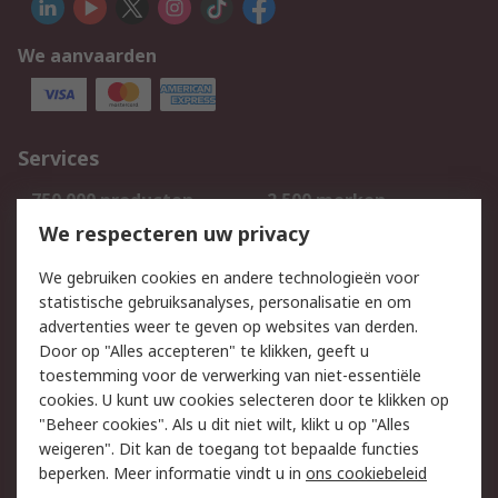
We aanvaarden
Services
750.000 producten
2.500 merken
Bestellen
Inkoopoplossingen
We respecteren uw privacy
Retouren
Technisch advies
We gebruiken cookies en andere technologieën voor
Track & Trace
statistische gebruiksanalyses, personalisatie en om
advertenties weer te geven op websites van derden.
Wettelijk
Door op "Alles accepteren" te klikken, geeft u
toestemming voor de verwerking van niet-essentiële
Cookiebeleid
Email veiligheid
cookies. U kunt uw cookies selecteren door te klikken op
Privacybeleid
Websitevoorwaarden
"Beheer cookies". Als u dit niet wilt, klikt u op "Alles
weigeren". Dit kan de toegang tot bepaalde functies
Algemene
beperken. Meer informatie vindt u in
ons cookiebeleid
verkoopvoorwaarden