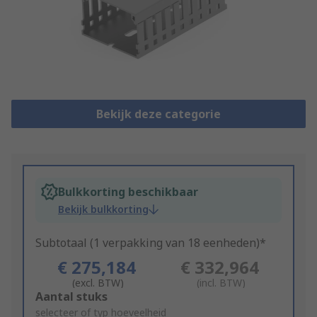
Bekijk deze categorie
Bulkkorting beschikbaar
Bekijk bulkkorting
Subtotaal (1 verpakking van 18 eenheden)*
€ 275,184
€ 332,964
(excl. BTW)
(incl. BTW)
Add
Aantal stuks
to
selecteer of typ hoeveelheid