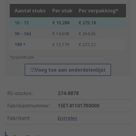
Aantal stuks
Per stuk
Per verpakking*
18 - 72
€ 15,288
€ 275,18
90 - 162
€ 14,698
€ 264,56
180 +
€ 13,179
€ 237,22
*prijsindicatie
Voeg toe aan onderdelenlijst
RS-stocknr.
:
274-8878
Fabrikantnummer
:
1SET411017R0000
Fabrikant
:
Entrelec