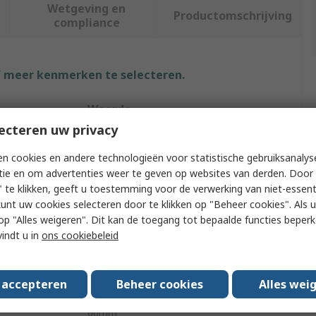
Wetgeving en
Productomschrijving
compliance
f meer kenmerken te selecteren.
Waarde
ecteren uw privacy
Entrelec
n cookies en andere technologieën voor statistische gebruiksanalys
Cable Trunking Accessory
tie en om advertenties weer te geven op websites van derden. Door 
 te klikken, geeft u toestemming voor de verwerking van niet-essent
ABS/Polycarbonate
kunt uw cookies selecteren door te klikken op "Beheer cookies". Als u 
 u op "Alles weigeren". Dit kan de toegang tot bepaalde functies beper
pe
Cable Channel
vindt u in
ons cookiebeleid
Grey
s accepteren
Beheer cookies
Alles wei
60mm
60mm