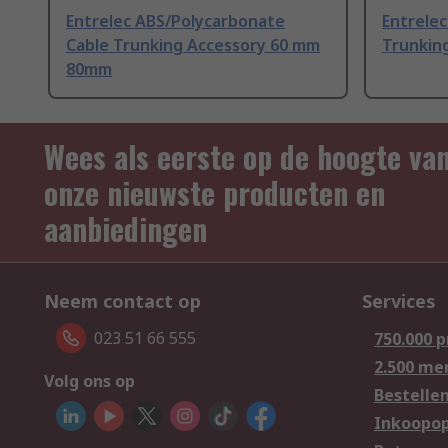
Entrelec ABS/Polycarbonate
Entrelec
Cable Trunking Accessory 60 mm
Trunkin
80mm
Wees als eerste op de hoogte va
onze nieuwste producten en
aanbiedingen
Neem contact op
Services
023 51 66 555
750.000 
2.500 me
Volg ons op
Bestelle
Inkoopop