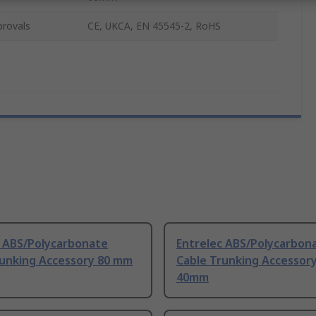
provals
CE, UKCA, EN 45545-2, RoHS
c ABS/Polycarbonate
Entrelec ABS/Polycarbon
runking Accessory 80 mm
Cable Trunking Accessor
40mm