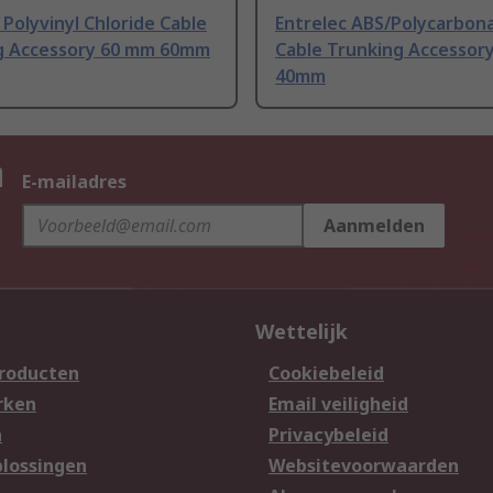
 Polyvinyl Chloride Cable
Entrelec ABS/Polycarbon
g Accessory 60 mm 60mm
Cable Trunking Accessor
40mm
n
E-mailadres
Aanmelden
Wettelijk
producten
Cookiebeleid
rken
Email veiligheid
n
Privacybeleid
lossingen
Websitevoorwaarden