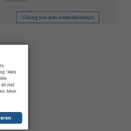
*prijsindicatie
Voeg toe aan onderdelenlijst
es,
op "Alles
iële
dit niet
ken. Meer
geren