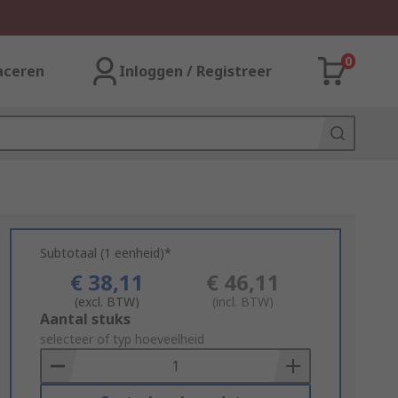
0
aceren
Inloggen / Registreer
Subtotaal (1 eenheid)*
€ 38,11
€ 46,11
(excl. BTW)
(incl. BTW)
Add
Aantal stuks
to
selecteer of typ hoeveelheid
Basket