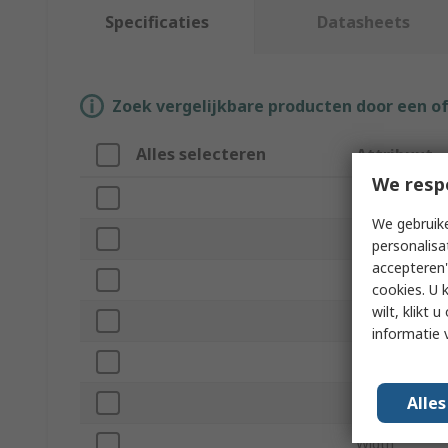
Specificaties
Datasheets
Zoek vergelijkbare producten door een o
Alles selecteren
Attribuut
We resp
Merk
We gebruike
Product Type
personalisa
accepteren"
Material
cookies. U 
wilt, klikt
Accessory Ty
informatie 
Colour
Alle
Height
Width