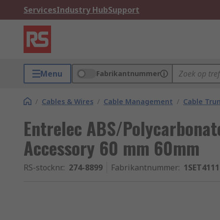
Services
Industry Hub
Support
Menu
Fabrikantnummer
/
Cables & Wires
/
Cable Management
/
Cable Trun
Entrelec ABS/Polycarbonat
Accessory 60 mm 60mm
RS-stocknr.
:
274-8899
Fabrikantnummer
:
1SET4111