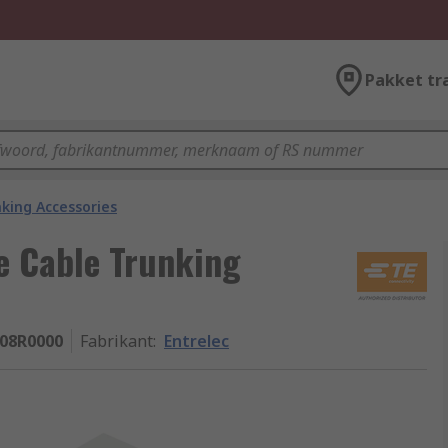
Pakket tr
king Accessories
e Cable Trunking
08R0000
Fabrikant
:
Entrelec