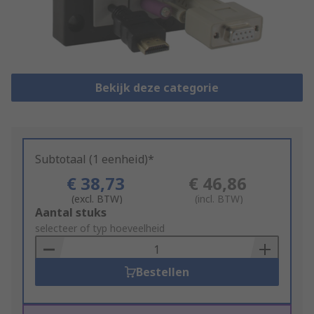
Bekijk deze categorie
Subtotaal (1 eenheid)*
€ 38,73
€ 46,86
(excl. BTW)
(incl. BTW)
Add
Aantal stuks
to
selecteer of typ hoeveelheid
Basket
Bestellen