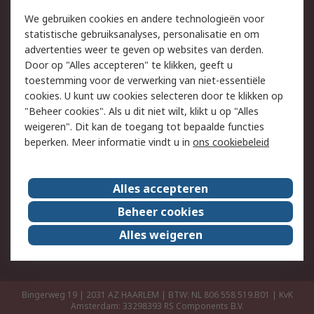
Retouren
Technisch advies
We gebruiken cookies en andere technologieën voor
Track & Trace
statistische gebruiksanalyses, personalisatie en om
advertenties weer te geven op websites van derden.
Wettelijk
Door op "Alles accepteren" te klikken, geeft u
toestemming voor de verwerking van niet-essentiële
Cookiebeleid
Email veiligheid
cookies. U kunt uw cookies selecteren door te klikken op
Privacybeleid
Websitevoorwaarden
"Beheer cookies". Als u dit niet wilt, klikt u op "Alles
weigeren". Dit kan de toegang tot bepaalde functies
Algemene
beperken. Meer informatie vindt u in
ons cookiebeleid
verkoopvoorwaarden
Over RS
Alles accepteren
RS Group
Over ons
Beheer cookies
RS wereldwijd
Werken bij RS
Alles weigeren
ESG
Bingerweg 19 | 2031 AZ HAARLEM | BTW: NL 806 558 519.B01 | KvK
Amsterdam: 33298393
RS Components B.V.