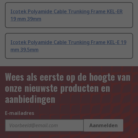
Icotek Polyamide Cable Trunking Frame KEL-ER
19 mm 39mm
Icotek Polyamide Cable Trunking Frame KEL-E 19
mm 39.5mm
Wees als eerste op de hoogte van
onze nieuwste producten en
aanbiedingen
E-mailadres
Aanmelden