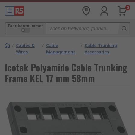
0
Fabrikantnummer
/
Cables &
/
Cable
/
Cable Trunking
Wires
Management
Accessories
Icotek Polyamide Cable Trunking
Frame KEL 17 mm 58mm