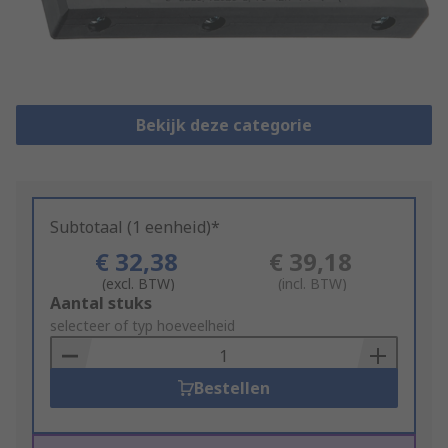
Bekijk deze categorie
Subtotaal (1 eenheid)*
€ 32,38
€ 39,18
(excl. BTW)
(incl. BTW)
Add
Aantal stuks
to
selecteer of typ hoeveelheid
Basket
Bestellen