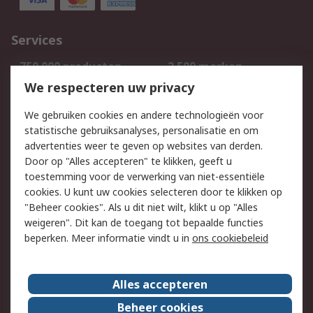
Services
750.000 producten
2.500 merken
Bestellen
Inkoopoplossingen
We respecteren uw privacy
Retouren
Technisch advies
We gebruiken cookies en andere technologieën voor
Track & Trace
statistische gebruiksanalyses, personalisatie en om
advertenties weer te geven op websites van derden.
Wettelijk
Door op "Alles accepteren" te klikken, geeft u
toestemming voor de verwerking van niet-essentiële
Cookiebeleid
Email veiligheid
cookies. U kunt uw cookies selecteren door te klikken op
Privacybeleid
Websitevoorwaarden
"Beheer cookies". Als u dit niet wilt, klikt u op "Alles
weigeren". Dit kan de toegang tot bepaalde functies
Algemene
beperken. Meer informatie vindt u in
ons cookiebeleid
verkoopvoorwaarden
Over RS
Alles accepteren
RS Group
Over ons
Beheer cookies