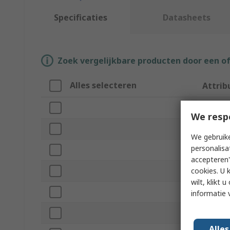
Specificaties
Datasheets
Zoek vergelijkbare producten door een o
Alles selecteren
Attrib
Merk
We resp
Width
We gebruike
personalisa
Product
accepteren"
cookies. U 
Depth
wilt, klikt
Colour
informatie 
Material
Alle