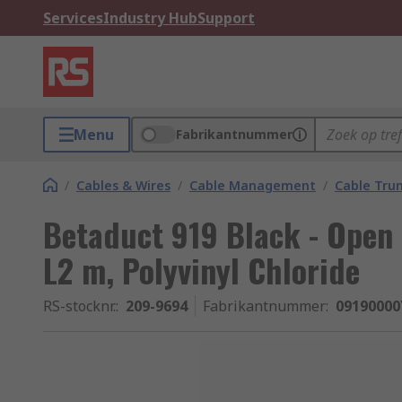
Services
Industry Hub
Support
Menu
Fabrikantnummer
/
Cables & Wires
/
Cable Management
/
Cable Tru
Betaduct 919 Black - Open
L2 m, Polyvinyl Chloride
RS-stocknr.
:
209-9694
Fabrikantnummer
:
09190000