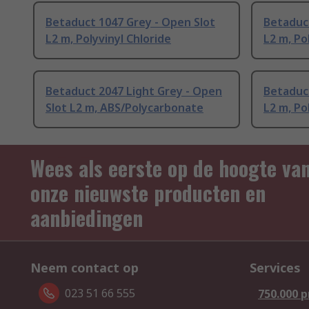
Betaduct 1047 Grey - Open Slot
Betaduct
L2 m, Polyvinyl Chloride
L2 m, Po
Betaduct 2047 Light Grey - Open
Betaduct
Slot L2 m, ABS/Polycarbonate
L2 m, Po
Wees als eerste op de hoogte va
onze nieuwste producten en
aanbiedingen
Neem contact op
Services
023 51 66 555
750.000 