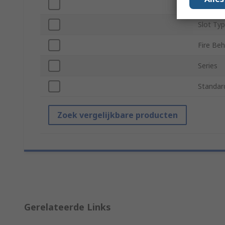
Length
Slot Ty
Fire Beh
Series
Standar
Zoek vergelijkbare producten
Gerelateerde Links