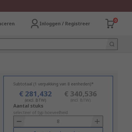
0
aceren
Inloggen / Registreer
Subtotaal (1 verpakking van 8 eenheden)*
€ 281,432
€ 340,536
(excl. BTW)
(incl. BTW)
Add
Aantal stuks
to
selecteer of typ hoeveelheid
Basket