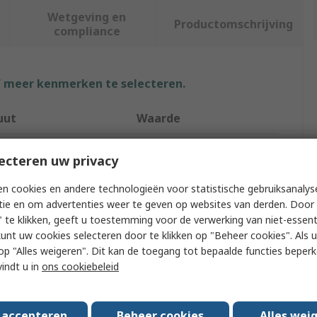
Wetgeving en
Productomschrijving
compliance
f meer kenmerken te selecteren.
uut
Waarde
Betaduct
ecteren uw privacy
75mm
n cookies en andere technologieën voor statistische gebruiksanalys
tie en om advertenties weer te geven op websites van derden. Door 
 Type
Cable Trunking
 te klikken, geeft u toestemming voor de verwerking van niet-essent
kunt uw cookies selecteren door te klikken op "Beheer cookies". Als u 
75mm
 u op "Alles weigeren". Dit kan de toegang tot bepaalde functies beper
Black
vindt u in
ons cookiebeleid
Polyvinyl Chloride
s accepteren
Beheer cookies
Alles wei