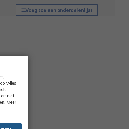
Voeg toe aan onderdelenlijst
es,
op "Alles
iële
dit niet
ken. Meer
geren