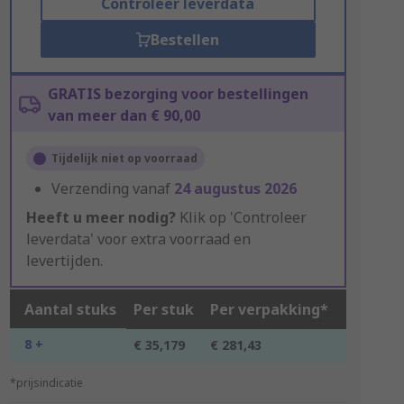
Controleer leverdata
Bestellen
GRATIS bezorging voor bestellingen
van meer dan € 90,00
Tijdelijk niet op voorraad
Verzending vanaf
24 augustus 2026
Heeft u meer nodig?
Klik op 'Controleer
leverdata' voor extra voorraad en
levertijden.
Aantal stuks
Per stuk
Per verpakking*
8 +
€ 35,179
€ 281,43
*prijsindicatie