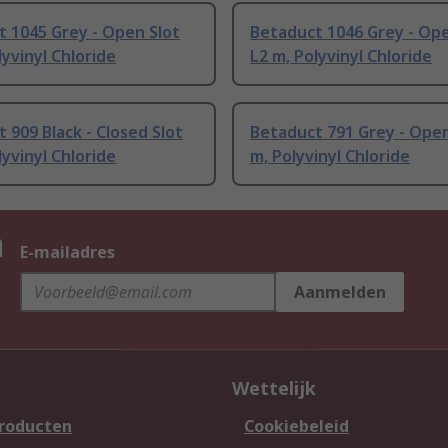
 1045 Grey - Open Slot
Betaduct 1046 Grey - Ope
lyvinyl Chloride
L2 m, Polyvinyl Chloride
 909 Black - Closed Slot
Betaduct 791 Grey - Open
lyvinyl Chloride
m, Polyvinyl Chloride
n
E-mailadres
Aanmelden
Wettelijk
producten
Cookiebeleid