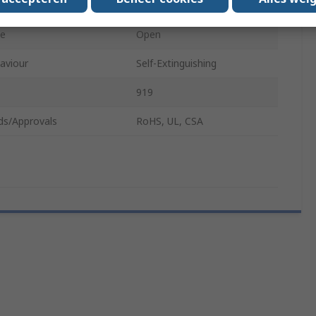
2m
pe
Open
aviour
Self-Extinguishing
919
ds/Approvals
RoHS, UL, CSA