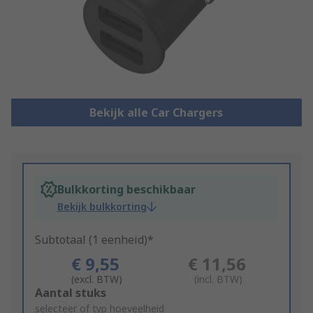
Bekijk alle Car Chargers
Bulkkorting beschikbaar
Bekijk bulkkorting
Subtotaal (1 eenheid)*
€ 9,55
€ 11,56
(excl. BTW)
(incl. BTW)
Add
Aantal stuks
to
selecteer of typ hoeveelheid