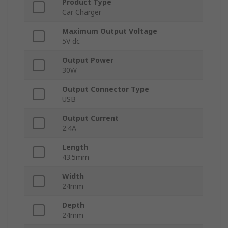
Product Type
Car Charger
Maximum Output Voltage
5V dc
Output Power
30W
Output Connector Type
USB
Output Current
2.4A
Length
43.5mm
Width
24mm
Depth
24mm