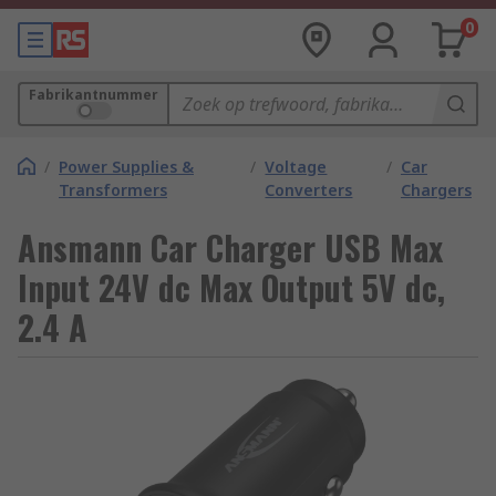
0
Fabrikantnummer
/
Power Supplies &
/
Voltage
/
Car
Transformers
Converters
Chargers
Ansmann Car Charger USB Max
Input 24V dc Max Output 5V dc,
2.4 A