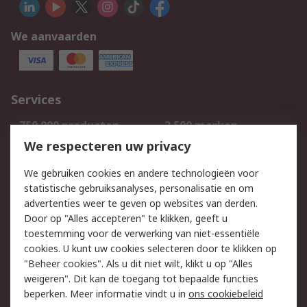
We aanvaarden
Services
750.000 producten
2.500 merken
Bestellen
Inkoopoplossingen
We respecteren uw privacy
Retouren
Technisch advies
We gebruiken cookies en andere technologieën voor
Track & Trace
statistische gebruiksanalyses, personalisatie en om
advertenties weer te geven op websites van derden.
Wettelijk
Door op "Alles accepteren" te klikken, geeft u
toestemming voor de verwerking van niet-essentiële
Cookiebeleid
Email veiligheid
cookies. U kunt uw cookies selecteren door te klikken op
Privacybeleid
Websitevoorwaarden
"Beheer cookies". Als u dit niet wilt, klikt u op "Alles
weigeren". Dit kan de toegang tot bepaalde functies
Algemene
beperken. Meer informatie vindt u in
ons cookiebeleid
verkoopvoorwaarden