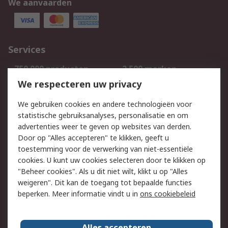
We aanvaarden
Services
750.000 producten
2.500 merken
Bestellen
Inkoopoplossingen
We respecteren uw privacy
Retouren
Technisch advies
We gebruiken cookies en andere technologieën voor
Track & Trace
statistische gebruiksanalyses, personalisatie en om
advertenties weer te geven op websites van derden.
Wettelijk
Door op "Alles accepteren" te klikken, geeft u
toestemming voor de verwerking van niet-essentiële
Cookiebeleid
Email veiligheid
cookies. U kunt uw cookies selecteren door te klikken op
Privacybeleid
Websitevoorwaarden
"Beheer cookies". Als u dit niet wilt, klikt u op "Alles
weigeren". Dit kan de toegang tot bepaalde functies
Algemene
beperken. Meer informatie vindt u in
ons cookiebeleid
verkoopvoorwaarden
Over RS
Alles accepteren