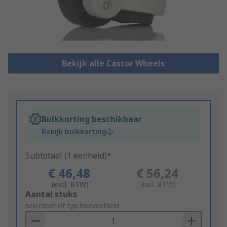
Bekijk alle Castor Wheels
Bulkkorting beschikbaar
Bekijk bulkkorting
Subtotaal (1 eenheid)*
€ 46,48
€ 56,24
(excl. BTW)
(incl. BTW)
Add
Aantal stuks
to
selecteer of typ hoeveelheid
Basket