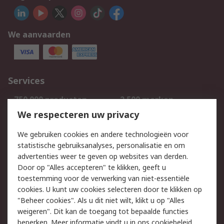
We aanvaarden
Services
750.000 producten
2.500 merken
Bestellen
Inkoopoplossingen
We respecteren uw privacy
Retouren
Technisch advies
We gebruiken cookies en andere technologieën voor
Track & Trace
statistische gebruiksanalyses, personalisatie en om
advertenties weer te geven op websites van derden.
Wettelijk
Door op "Alles accepteren" te klikken, geeft u
toestemming voor de verwerking van niet-essentiële
Cookiebeleid
Email veiligheid
cookies. U kunt uw cookies selecteren door te klikken op
Privacybeleid
Websitevoorwaarden
"Beheer cookies". Als u dit niet wilt, klikt u op "Alles
weigeren". Dit kan de toegang tot bepaalde functies
Algemene
beperken. Meer informatie vindt u in
ons cookiebeleid