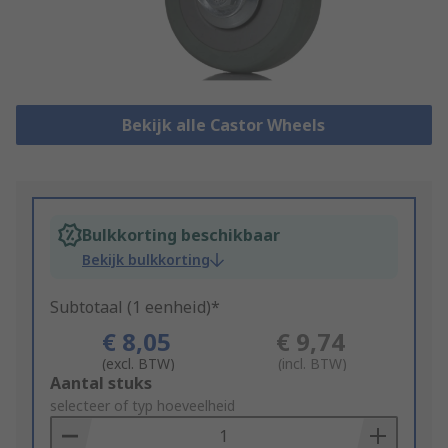
Bekijk alle Castor Wheels
Bulkkorting beschikbaar
Bekijk bulkkorting
Subtotaal (1 eenheid)*
€ 8,05
€ 9,74
(excl. BTW)
(incl. BTW)
Add
Aantal stuks
to
selecteer of typ hoeveelheid
Basket