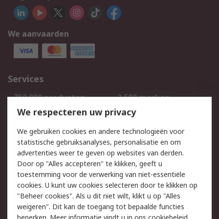
We aanvaarden
Services
750.000 producten
2.500 merken
Bestellen
Inkoopoplossingen
We respecteren uw privacy
Retouren
Technisch advies
We gebruiken cookies en andere technologieën voor
Track & Trace
statistische gebruiksanalyses, personalisatie en om
advertenties weer te geven op websites van derden.
Wettelijk
Door op "Alles accepteren" te klikken, geeft u
toestemming voor de verwerking van niet-essentiële
Cookiebeleid
Email veiligheid
cookies. U kunt uw cookies selecteren door te klikken op
Privacybeleid
Websitevoorwaarden
"Beheer cookies". Als u dit niet wilt, klikt u op "Alles
weigeren". Dit kan de toegang tot bepaalde functies
Algemene
beperken. Meer informatie vindt u in
ons cookiebeleid