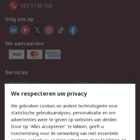
023 51 66 555
Volg ons op
We aanvaarden
Services
750.000 producten
2.500 merken
Bestellen
Inkoopoplossingen
We respecteren uw privacy
Retouren
Technisch advies
We gebruiken cookies en andere technologieën voor
Track & Trace
statistische gebruiksanalyses, personalisatie en om
advertenties weer te geven op websites van derden.
Wettelijk
Door op "Alles accepteren" te klikken, geeft u
toestemming voor de verwerking van niet-essentiële
Cookiebeleid
Email veiligheid