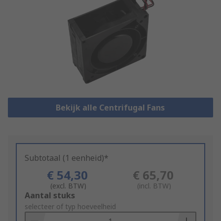
Bekijk alle Centrifugal Fans
Subtotaal (1 eenheid)*
€ 54,30
€ 65,70
(excl. BTW)
(incl. BTW)
Add
Aantal stuks
to
selecteer of typ hoeveelheid
Basket