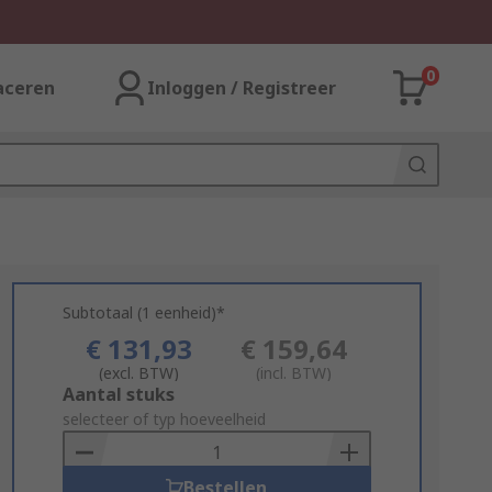
0
aceren
Inloggen / Registreer
Subtotaal (1 eenheid)*
€ 131,93
€ 159,64
(excl. BTW)
(incl. BTW)
Add
Aantal stuks
to
selecteer of typ hoeveelheid
Basket
Bestellen