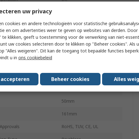
ecteren uw privacy
60cfm
n cookies en andere technologieën voor statistische gebruiksanalys
Spinnaker
tie en om advertenties weer te geven op websites van derden. Door 
 te klikken, geeft u toestemming voor de verwerking van niet-essent
50mm
kunt uw cookies selecteren door te klikken op "Beheer cookies". Als u 
ype
Wire
 u op "Alles weigeren". Dit kan de toegang tot bepaalde functies beper
vindt u in
ons cookiebeleid
2500rpm
l
57dBA
s accepteren
Beheer cookies
Alles wei
pe
Ball
50mm
161mm
Approvals
RoHS, TUV, CE, UL