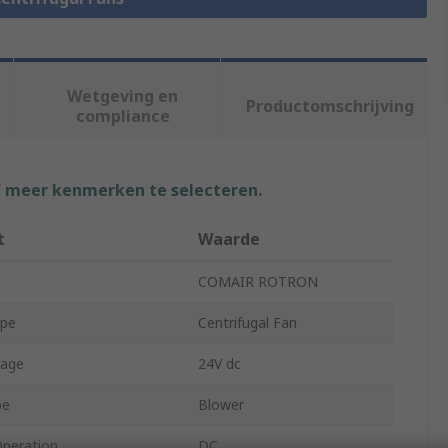
Wetgeving en
Productomschrijving
compliance
f meer kenmerken te selecteren.
t
Waarde
COMAIR ROTRON
ype
Centrifugal Fan
tage
24V dc
pe
Blower
Operation
DC