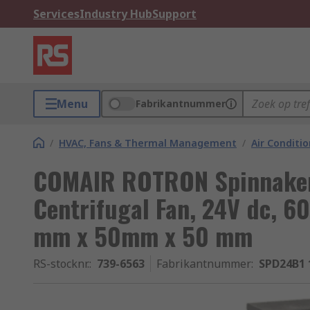
Services
Industry Hub
Support
Menu
Fabrikantnummer
/
HVAC, Fans & Thermal Management
/
Air Conditi
COMAIR ROTRON Spinnaker
Centrifugal Fan, 24V dc, 6
mm x 50mm x 50 mm
RS-stocknr.
:
739-6563
Fabrikantnummer
:
SPD24B1 