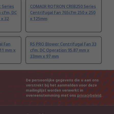
 Series
COMAIR ROTRON CREB250 Series
5 cfm, DC
Centrifugal Fan 765cfm 250 x 250
 x 32
x 125mm
l Fan
RS PRO Blower Centrifugal Fan 33
.11 mm x
cfm, DC Operation 95.87 mm x
33mm x 97 mm
De persoonlijke gegevens die u aan ons
verstrekt bij het aanmelden voor deze
mailinglijst worden verwerkt in
overeenstemming met ons
privacybeleid
.