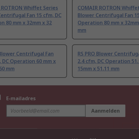
ROTRON Whiffet Series
COMAIR ROTRON Whiffet
entrifugal Fan 15 cfm, DC
Blower Centrifugal Fan 1
on 80 mm x 32mm x 32
Operation 80 mm x 32mm
mm
lower Centrifugal Fan
RS PRO Blower Centrifuga
, DC Operation 60 mm x
2.4 cfm, DC Operation 51
60 mm
15mm x 51.11 mm
n
E-mailadres
Aanmelden