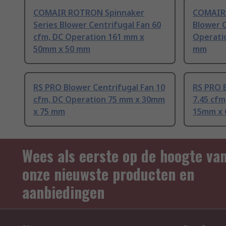
COMAIR ROTRON Spinnaker
COMAIR 
Series Blower Centrifugal Fan 60
Blower C
cfm, DC Operation 161 mm x
Operati
50mm x 50 mm
mm
RS PRO Blower Centrifugal Fan 10
RS PRO B
cfm, DC Operation 75 mm x 30mm
7.45 cfm
x 75 mm
15mm x 
Wees als eerste op de hoogte va
onze nieuwste producten en
aanbiedingen