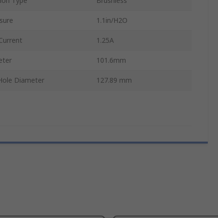
on Type
Brushless
ssure
1.1in/H2O
urrent
1.25A
eter
101.6mm
Hole Diameter
127.89 mm