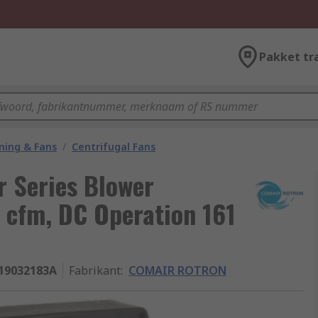
Pakket tr
oning & Fans
/
Centrifugal Fans
 Series Blower
0 cfm, DC Operation 161
19032183A
Fabrikant
:
COMAIR ROTRON