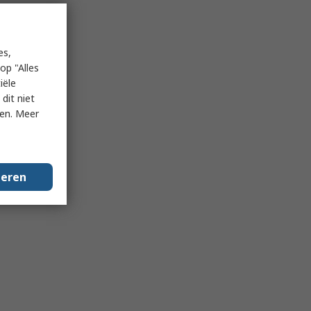
es,
op "Alles
iële
dit niet
ken. Meer
geren