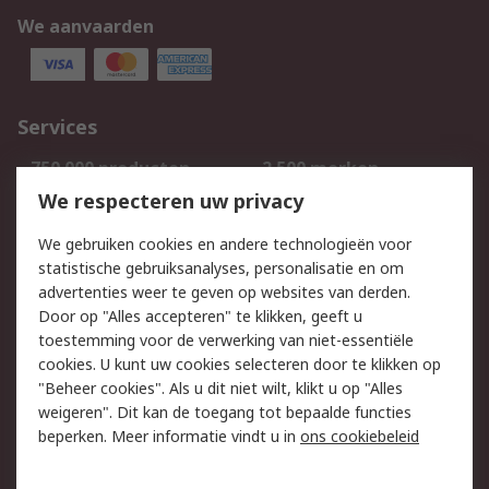
We aanvaarden
Services
750.000 producten
2.500 merken
Bestellen
Inkoopoplossingen
We respecteren uw privacy
Retouren
Technisch advies
We gebruiken cookies en andere technologieën voor
Track & Trace
statistische gebruiksanalyses, personalisatie en om
advertenties weer te geven op websites van derden.
Wettelijk
Door op "Alles accepteren" te klikken, geeft u
toestemming voor de verwerking van niet-essentiële
Cookiebeleid
Email veiligheid
cookies. U kunt uw cookies selecteren door te klikken op
Privacybeleid
Websitevoorwaarden
"Beheer cookies". Als u dit niet wilt, klikt u op "Alles
weigeren". Dit kan de toegang tot bepaalde functies
Algemene
beperken. Meer informatie vindt u in
ons cookiebeleid
verkoopvoorwaarden