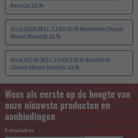
Resistor ±5 %
Arcol HS50 3K3 J, 3.3 kΩ 50 W Aluminium Chassis
Mount Resistor ±5 %
Arcol HS100 3K3 J, 3.3 kΩ 100 W Aluminium
Chassis Mount Resistor ±5 %
Wees als eerste op de hoogte van
onze nieuwste producten en
aanbiedingen
E-mailadres