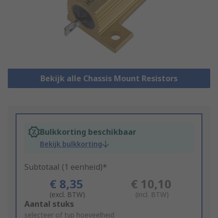
Bekijk alle Chassis Mount Resistors
Bulkkorting beschikbaar
Bekijk bulkkorting
Subtotaal (1 eenheid)*
€ 8,35
€ 10,10
(excl. BTW)
(incl. BTW)
Add
Aantal stuks
to
selecteer of typ hoeveelheid