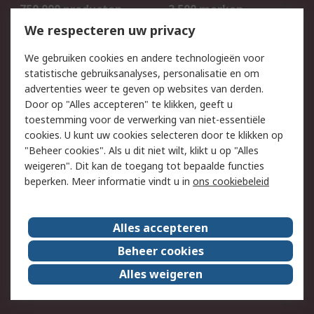
750.000 producten
2.500 merken
Bestellen
Inkoopoplossingen
We respecteren uw privacy
Retouren
Technisch advies
We gebruiken cookies en andere technologieën voor
Track & Trace
statistische gebruiksanalyses, personalisatie en om
advertenties weer te geven op websites van derden.
Wettelijk
Door op "Alles accepteren" te klikken, geeft u
toestemming voor de verwerking van niet-essentiële
Cookiebeleid
Email veiligheid
cookies. U kunt uw cookies selecteren door te klikken op
Privacybeleid
Websitevoorwaarden
"Beheer cookies". Als u dit niet wilt, klikt u op "Alles
weigeren". Dit kan de toegang tot bepaalde functies
Algemene
beperken. Meer informatie vindt u in
ons cookiebeleid
verkoopvoorwaarden
Over RS
Alles accepteren
RS Group
Over ons
Beheer cookies
RS wereldwijd
Werken bij RS
Alles weigeren
ESG