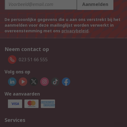
Aanmelden
De persoonlijke gegevens die u aan ons verstrekt bij het
aanmelden voor deze mailinglijst worden verwerkt in
overeenstemming met ons
privacybeleid
.
Neem contact op
023 51 66 555
Volg ons op
We aanvaarden
Services