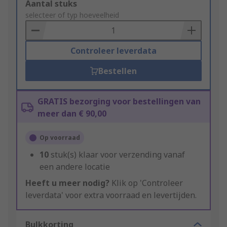
Add
Aantal stuks
to
selecteer of typ hoeveelheid
Basket
Controleer leverdata
Bestellen
GRATIS bezorging voor bestellingen van
meer dan € 90,00
Op voorraad
10
stuk(s) klaar voor verzending vanaf
een andere locatie
Heeft u meer nodig?
Klik op 'Controleer
leverdata' voor extra voorraad en levertijden.
Bulkkorting