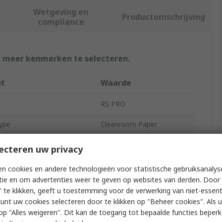
Wetgeving en
Productomschrijving
compliance
f meer kenmerken te selecteren.
ut
Waarde
RS PRO
ype
Cleanroom Paper
Technical Paper
ecteren uw privacy
235mm
n cookies en andere technologieën voor statistische gebruiksanalys
tie en om advertenties weer te geven op websites van derden. Door 
210mm
 te klikken, geeft u toestemming voor de verwerking van niet-essent
kunt uw cookies selecteren door te klikken op "Beheer cookies". Als u 
297mm
 u op "Alles weigeren". Dit kan de toegang tot bepaalde functies beper