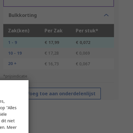
Bulkkorting
Zak(ken)
Per Zak
Per stuk*
1 - 9
€ 17,99
€ 0,072
10 - 19
€ 17,28
€ 0,069
20 +
€ 16,73
€ 0,067
*prijsindicatie
Voeg toe aan onderdelenlijst
es,
op "Alles
iële
dit niet
ken. Meer