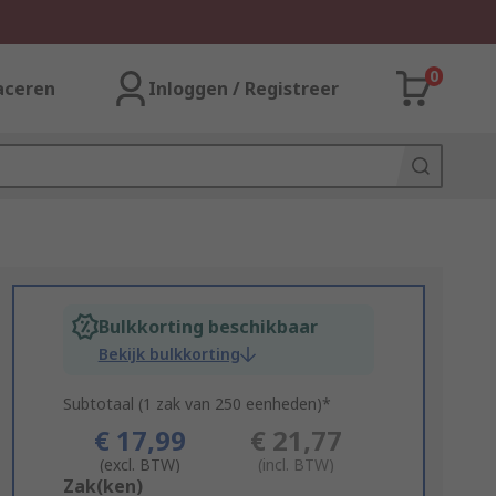
0
aceren
Inloggen / Registreer
Bulkkorting beschikbaar
Bekijk bulkkorting
Subtotaal (1 zak van 250 eenheden)*
€ 17,99
€ 21,77
(excl. BTW)
(incl. BTW)
Add
Zak(ken)