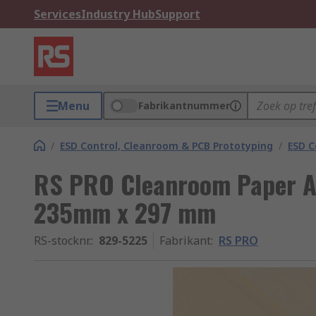
Services
Industry Hub
Support
Menu
Fabrikantnummer
/
ESD Control, Cleanroom & PCB Prototyping
/
ESD C
RS PRO Cleanroom Paper A
235mm x 297 mm
RS-stocknr.
:
829-5225
Fabrikant
:
RS PRO