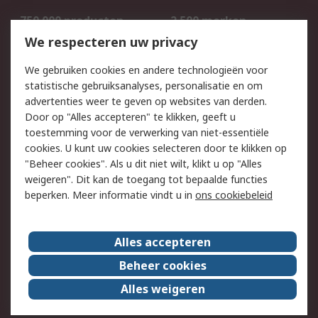
750.000 producten
2.500 merken
Bestellen
Inkoopoplossingen
We respecteren uw privacy
Retouren
Technisch advies
We gebruiken cookies en andere technologieën voor
Track & Trace
statistische gebruiksanalyses, personalisatie en om
advertenties weer te geven op websites van derden.
Wettelijk
Door op "Alles accepteren" te klikken, geeft u
toestemming voor de verwerking van niet-essentiële
Cookiebeleid
Email veiligheid
cookies. U kunt uw cookies selecteren door te klikken op
Privacybeleid
Websitevoorwaarden
"Beheer cookies". Als u dit niet wilt, klikt u op "Alles
weigeren". Dit kan de toegang tot bepaalde functies
Algemene
beperken. Meer informatie vindt u in
ons cookiebeleid
verkoopvoorwaarden
Over RS
Alles accepteren
RS Group
Over ons
Beheer cookies
RS wereldwijd
Werken bij RS
Alles weigeren
ESG