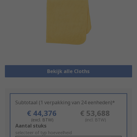
Bekijk alle Cloths
Subtotaal (1 verpakking van 24 eenheden)*
€ 44,376
€ 53,688
(excl. BTW)
(incl. BTW)
Add
Aantal stuks
to
selecteer of typ hoeveelheid