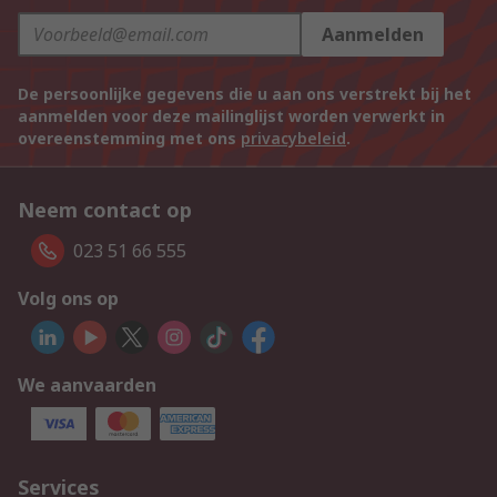
Aanmelden
De persoonlijke gegevens die u aan ons verstrekt bij het
aanmelden voor deze mailinglijst worden verwerkt in
overeenstemming met ons
privacybeleid
.
Neem contact op
023 51 66 555
Volg ons op
We aanvaarden
Services