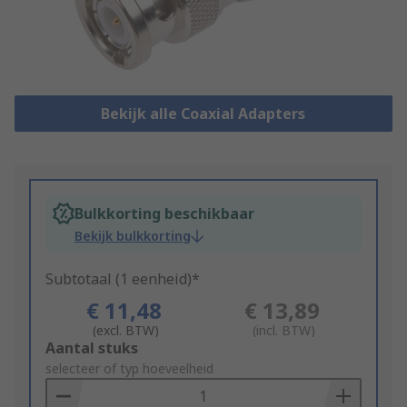
Bekijk alle Coaxial Adapters
Bulkkorting beschikbaar
Bekijk bulkkorting
Subtotaal (1 eenheid)*
€ 11,48
€ 13,89
(excl. BTW)
(incl. BTW)
Add
Aantal stuks
to
selecteer of typ hoeveelheid
Basket