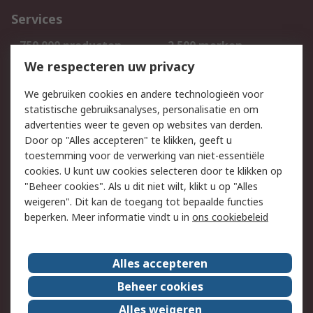
Services
750.000 producten
2.500 merken
Bestellen
Inkoopoplossingen
We respecteren uw privacy
Retouren
Technisch advies
We gebruiken cookies en andere technologieën voor
Track & Trace
statistische gebruiksanalyses, personalisatie en om
advertenties weer te geven op websites van derden.
Wettelijk
Door op "Alles accepteren" te klikken, geeft u
toestemming voor de verwerking van niet-essentiële
Cookiebeleid
Email veiligheid
cookies. U kunt uw cookies selecteren door te klikken op
Privacybeleid
Websitevoorwaarden
"Beheer cookies". Als u dit niet wilt, klikt u op "Alles
weigeren". Dit kan de toegang tot bepaalde functies
Algemene
beperken. Meer informatie vindt u in
ons cookiebeleid
verkoopvoorwaarden
Over RS
Alles accepteren
RS Group
Over ons
Beheer cookies
RS wereldwijd
Werken bij RS
Alles weigeren