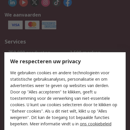
We aanvaarden
Services
750.000 producten
2.500 merken
Bestellen
Inkoopoplossingen
We respecteren uw privacy
Retouren
Technisch advies
We gebruiken cookies en andere technologieën voor
Track & Trace
statistische gebruiksanalyses, personalisatie en om
advertenties weer te geven op websites van derden.
Wettelijk
Door op "Alles accepteren" te klikken, geeft u
toestemming voor de verwerking van niet-essentiële
Cookiebeleid
Email veiligheid
cookies. U kunt uw cookies selecteren door te klikken op
Privacybeleid
Websitevoorwaarden
"Beheer cookies". Als u dit niet wilt, klikt u op "Alles
weigeren". Dit kan de toegang tot bepaalde functies
Algemene
beperken. Meer informatie vindt u in
ons cookiebeleid
verkoopvoorwaarden