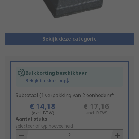
Bekijk deze categorie
Bulkkorting beschikbaar
Bekijk bulkkorting
Subtotaal (1 verpakking van 2 eenheden)*
€ 14,18
€ 17,16
(excl. BTW)
(incl. BTW)
Add
Aantal stuks
to
selecteer of typ hoeveelheid
Basket