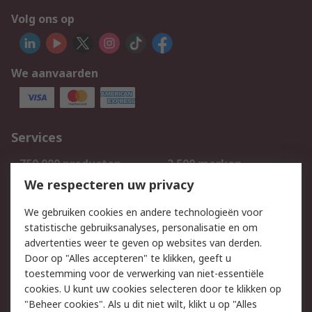
Volg ons op
We aanvaarden
Services
750.000 producten
2.500 merken
Bestellen
Inkoopoplossingen
We respecteren uw privacy
Retouren
Technisch advies
We gebruiken cookies en andere technologieën voor
Track & Trace
statistische gebruiksanalyses, personalisatie en om
advertenties weer te geven op websites van derden.
Wettelijk
Door op "Alles accepteren" te klikken, geeft u
toestemming voor de verwerking van niet-essentiële
Cookiebeleid
Email veiligheid
cookies. U kunt uw cookies selecteren door te klikken op
Privacybeleid
Websitevoorwaarden
"Beheer cookies". Als u dit niet wilt, klikt u op "Alles