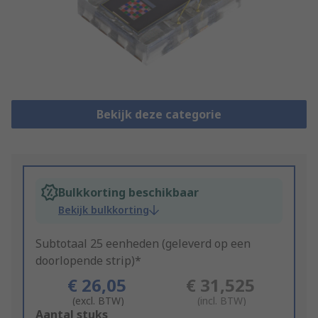
Bekijk deze categorie
Bulkkorting beschikbaar
Bekijk bulkkorting
Subtotaal 25 eenheden (geleverd op een
doorlopende strip)*
€ 26,05
€ 31,525
(excl. BTW)
(incl. BTW)
Add
Aantal stuks