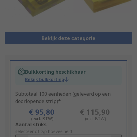
Bekijk deze categorie
Bulkkorting beschikbaar
Bekijk bulkkorting
Subtotaal 100 eenheden (geleverd op een
doorlopende strip)*
€ 95,80
€ 115,90
(excl. BTW)
(incl. BTW)
Add
Aantal stuks
to
selecteer of typ hoeveelheid