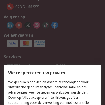
023 51 66 555
Volg ons op
We aanvaarden
Services
750.000 producten
2.500 merken
Bestellen
Inkoopoplossingen
We respecteren uw privacy
Retouren
Technisch advies
We gebruiken cookies en andere technologieën voor
Track & Trace
statistische gebruiksanalyses, personalisatie en om
advertenties weer te geven op websites van derden.
Wettelijk
Door op "Alles accepteren" te klikken, geeft u
toestemming voor de verwerking van niet-essentiële