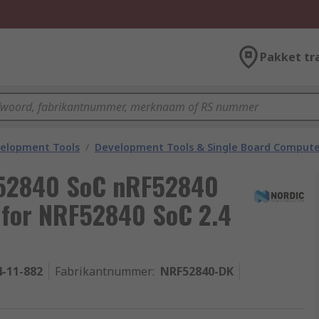
Pakket tr
velopment Tools
/
Development Tools & Single Board Compute
F52840 SoC nRF52840
 for NRF52840 SoC 2.4
4-11-882
Fabrikantnummer
:
NRF52840-DK