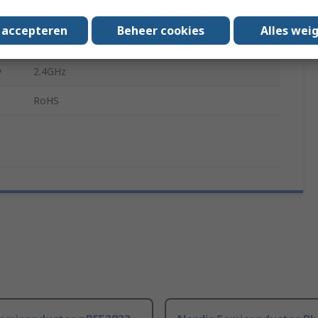
nRF52840
s accepteren
Beheer cookies
Alles wei
nRF52840 SoC
y
2.4GHz
s
RoHS