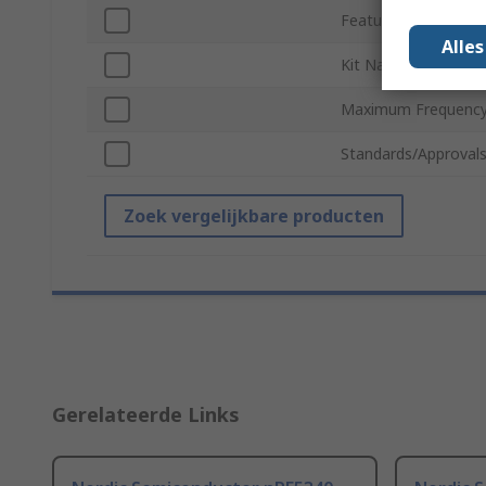
Featured Device
Alle
Kit Name
Maximum Frequenc
Standards/Approval
Zoek vergelijkbare producten
Gerelateerde Links