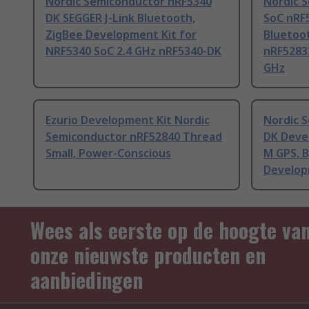
Nordic Semiconductor nRF5340
Nordic 
DK SEGGER J-Link Bluetooth,
SoC nRF
ZigBee Development Kit for
Bluetoo
NRF5340 SoC 2.4 GHz nRF5340-DK
nRF5283
GHz
Ezurio Development Kit Nordic
Nordic 
Semiconductor nRF52840 Thread
DK Deve
Small, Power-Conscious
M GPS, 
Develop
Wees als eerste op de hoogte va
onze nieuwste producten en
aanbiedingen