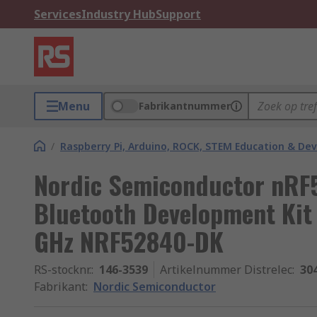
Services
Industry Hub
Support
Menu
Fabrikantnummer
/
Raspberry Pi, Arduino, ROCK, STEM Education & De
Nordic Semiconductor nR
Bluetooth Development Kit
GHz NRF52840-DK
RS-stocknr.
:
146-3539
Artikelnummer Distrelec
:
30
Fabrikant
:
Nordic Semiconductor