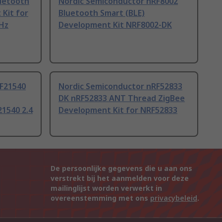
uetooth
Nordic Semiconductor nRF8002
Kit for
Bluetooth Smart (BLE)
GHz
Development Kit NRF8002-DK
RF21540
Nordic Semiconductor nRF52833
DK nRF52833 ANT Thread ZigBee
1540 2.4
Development Kit for NRF52833
De persoonlijke gegevens die u aan ons
verstrekt bij het aanmelden voor deze
mailinglijst worden verwerkt in
overeenstemming met ons
privacybeleid
.