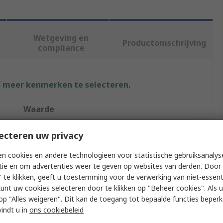
Wetgeving en
Productomschrijving
compliance
f meer kenmerken te selecteren.
Waarde
Nordic Semiconductor
ecteren uw privacy
Communication & Wireless Development Tool
n cookies en andere technologieën voor statistische gebruiksanalys
tie en om advertenties weer te geven op websites van derden. Door 
Development Kit
 te klikken, geeft u toestemming voor de verwerking van niet-essent
kunt uw cookies selecteren door te klikken op "Beheer cookies". Als u 
Bluetooth
 u op "Alles weigeren". Dit kan de toegang tot bepaalde functies beper
vindt u in
ons cookiebeleid
NRF52840 SoC