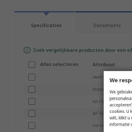
Specificaties
Datasheets
Zoek vergelijkbare producten door een o
Alles selecteren
Attribuut
Merk
We resp
Product Type
We gebruike
personalisa
Kit Classification
accepteren"
cookies. U 
RF Technology
wilt, klikt
informatie 
For Use With