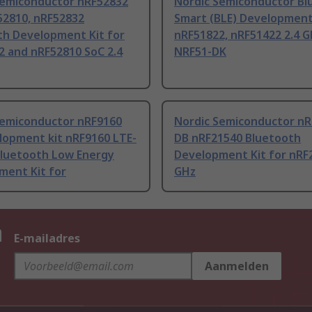
Semiconductor nRF52832
Nordic Semiconductor Bl
52810, nRF52832
Smart (BLE) Development 
th Development Kit for
nRF51822, nRF51422 2.4 
2 and nRF52810 SoC 2.4
NRF51-DK
Semiconductor nRF9160
Nordic Semiconductor n
lopment kit nRF9160 LTE-
DB nRF21540 Bluetooth
Bluetooth Low Energy
Development Kit for nRF2
ment Kit for
GHz
n
E-mailadres
Aanmelden