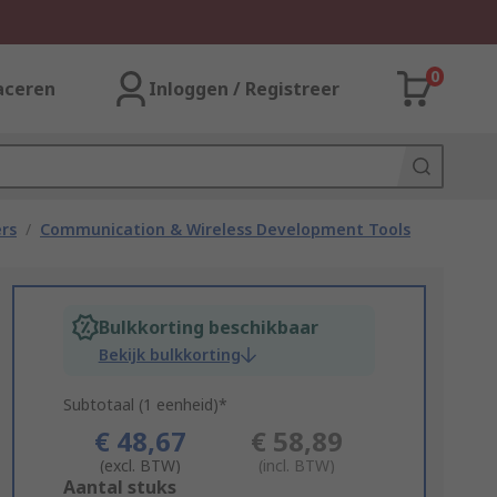
0
aceren
Inloggen / Registreer
rs
/
Communication & Wireless Development Tools
Bulkkorting beschikbaar
Bekijk bulkkorting
Subtotaal (1 eenheid)*
€ 48,67
€ 58,89
(excl. BTW)
(incl. BTW)
Add
Aantal stuks