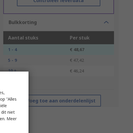
Controleer leverdata
Bulkkorting
Aantal stuks
Per stuk
1 - 4
€ 48,67
5 - 9
€ 47,42
10 +
€ 46,24
*prijsindicatie
es,
op "Alles
Voeg toe aan onderdelenlijst
iële
dit niet
ken. Meer