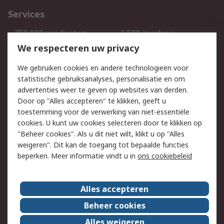
Services
750.000 producten
2.500 merken
Bestellen
Inkoopoplossingen
We respecteren uw privacy
Retouren
Technisch advies
We gebruiken cookies en andere technologieën voor
Track & Trace
statistische gebruiksanalyses, personalisatie en om
advertenties weer te geven op websites van derden.
Wettelijk
Door op "Alles accepteren" te klikken, geeft u
toestemming voor de verwerking van niet-essentiële
Cookiebeleid
Email veiligheid
cookies. U kunt uw cookies selecteren door te klikken op
Privacybeleid
Websitevoorwaarden
"Beheer cookies". Als u dit niet wilt, klikt u op "Alles
weigeren". Dit kan de toegang tot bepaalde functies
Algemene
beperken. Meer informatie vindt u in
ons cookiebeleid
verkoopvoorwaarden
Over RS
Alles accepteren
RS Group
Over ons
Beheer cookies
RS wereldwijd
Werken bij RS
Alles weigeren