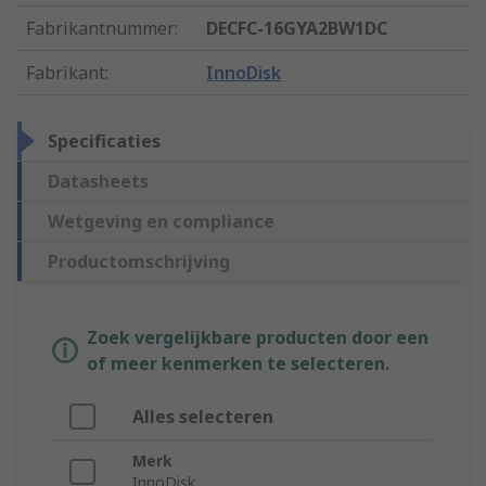
Fabrikantnummer
:
DECFC-16GYA2BW1DC
Fabrikant
:
InnoDisk
Specificaties
Datasheets
Wetgeving en compliance
Productomschrijving
Zoek vergelijkbare producten door een
of meer kenmerken te selecteren.
Alles selecteren
Merk
InnoDisk