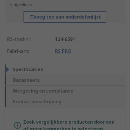
*prijsindicatie
Voeg toe aan onderdelenlijst
RS-stocknr.
:
124-6591
Fabrikant
:
RS PRO
Specificaties
Datasheets
Wetgeving en compliance
Productomschrijving
Zoek vergelijkbare producten door een
of meer kenmerken te selecteren.