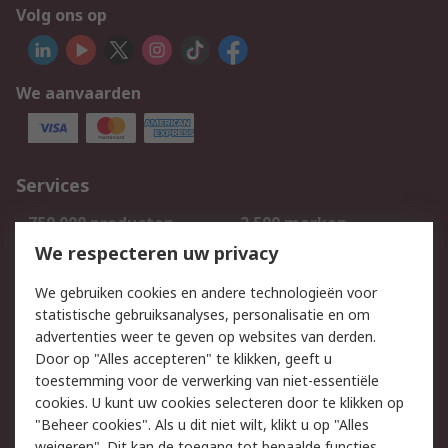
Volg ons op
We aanvaarden
Services
750.000 producten
2.500 merken
Bestellen
Inkoopoplossingen
We respecteren uw privacy
Retouren
Technisch advies
We gebruiken cookies en andere technologieën voor
Track & Trace
statistische gebruiksanalyses, personalisatie en om
advertenties weer te geven op websites van derden.
Wettelijk
Door op "Alles accepteren" te klikken, geeft u
toestemming voor de verwerking van niet-essentiële
Cookiebeleid
Email veiligheid
cookies. U kunt uw cookies selecteren door te klikken op
Privacybeleid
Websitevoorwaarden
"Beheer cookies". Als u dit niet wilt, klikt u op "Alles
weigeren". Dit kan de toegang tot bepaalde functies