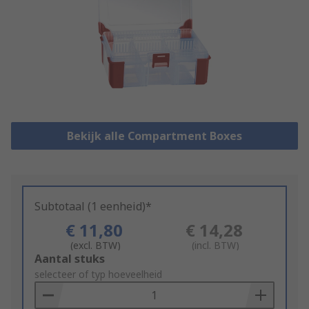
Bekijk alle Compartment Boxes
Subtotaal (1 eenheid)*
€ 11,80
€ 14,28
(excl. BTW)
(incl. BTW)
Add
Aantal stuks
to
selecteer of typ hoeveelheid
Basket