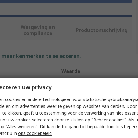
Wetgeving en
Productomschrijving
compliance
f meer kenmerken te selecteren.
Waarde
Raaco
ecteren uw privacy
pe
Compartment Box
n cookies en andere technologieën voor statistische gebruiksanalys
tie en om advertenties weer te geven op websites van derden. Door 
56mm
 te klikken, geeft u toestemming voor de verwerking van niet-essent
kunt uw cookies selecteren door te klikken op "Beheer cookies". Als u 
241mm
 u op "Alles weigeren". Dit kan de toegang tot bepaalde functies beper
vindt u in
ons cookiebeleid
195mm