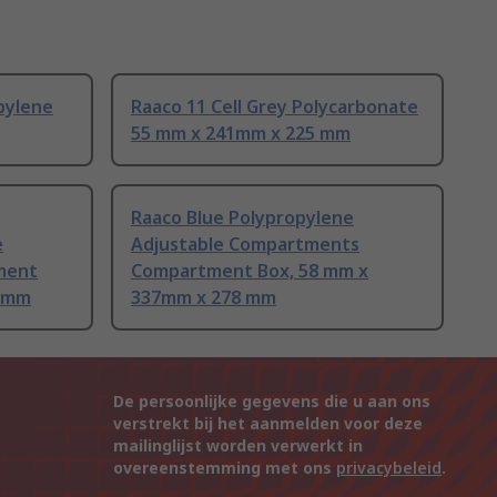
opylene
Raaco 11 Cell Grey Polycarbonate
55 mm x 241mm x 225 mm
Raaco Blue Polypropylene
e
Adjustable Compartments
ment
Compartment Box, 58 mm x
5 mm
337mm x 278 mm
De persoonlijke gegevens die u aan ons
verstrekt bij het aanmelden voor deze
mailinglijst worden verwerkt in
overeenstemming met ons
privacybeleid
.