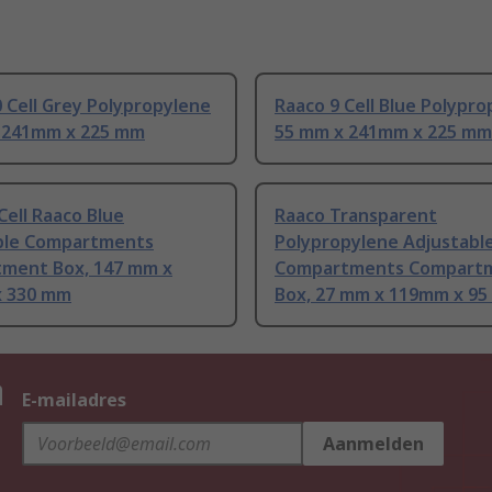
 Cell Grey Polypropylene
Raaco 9 Cell Blue Polypr
 241mm x 225 mm
55 mm x 241mm x 225 mm
Cell Raaco Blue
Raaco Transparent
ble Compartments
Polypropylene Adjustabl
ment Box, 147 mm x
Compartments Compart
 330 mm
Box, 27 mm x 119mm x 9
n
E-mailadres
Aanmelden