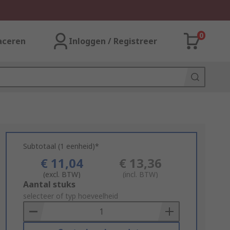
0
aceren
Inloggen / Registreer
Subtotaal (1 eenheid)*
€ 11,04
€ 13,36
(excl. BTW)
(incl. BTW)
Add
Aantal stuks
to
selecteer of typ hoeveelheid
Basket