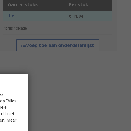
Aantal stuks
Per stuk
1 +
€ 11,04
*prijsindicatie
Voeg toe aan onderdelenlijst
es,
op "Alles
iële
dit niet
ken. Meer