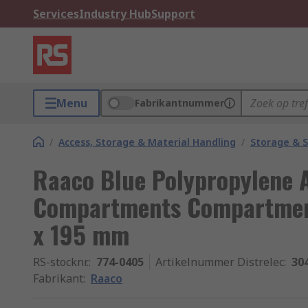
Services
Industry Hub
Support
Menu
Fabrikantnummer
/
Access, Storage & Material Handling
/
Storage & S
Raaco Blue Polypropylene 
Compartments Compartmen
x 195 mm
RS-stocknr.
:
774-0405
Artikelnummer Distrelec
:
30
Fabrikant
:
Raaco