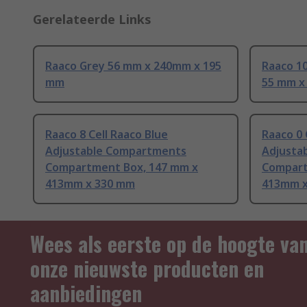
Gerelateerde Links
Raaco Grey 56 mm x 240mm x 195
Raaco 10
mm
55 mm x
Raaco 8 Cell Raaco Blue
Raaco 0 
Adjustable Compartments
Adjusta
Compartment Box, 147 mm x
Compart
413mm x 330 mm
413mm x
Wees als eerste op de hoogte va
onze nieuwste producten en
aanbiedingen