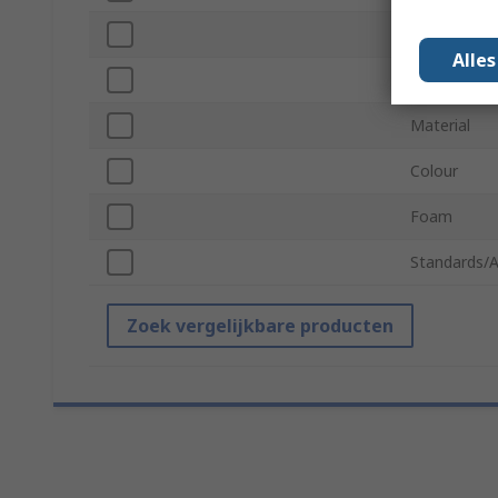
Adjustable
Alle
Transparent
Material
Colour
Foam
Standards/A
Zoek vergelijkbare producten