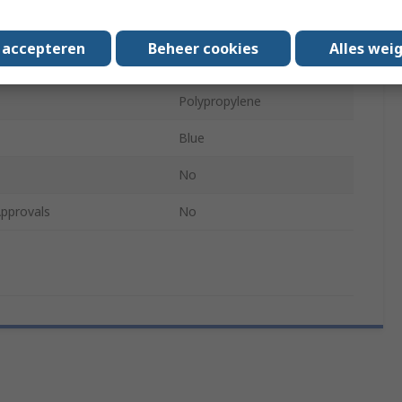
 Compartments
Yes
s accepteren
Beheer cookies
Alles wei
 Lid
Yes
Polypropylene
Blue
No
pprovals
No