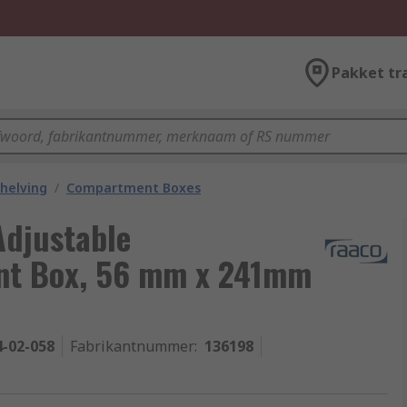
Pakket tr
helving
/
Compartment Boxes
Adjustable
t Box, 56 mm x 241mm
4-02-058
Fabrikantnummer
:
136198