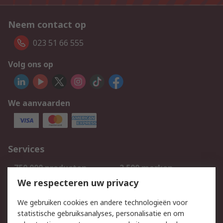
Neem contact op
023 51 66 555
Volg ons op
We aanvaarden
Services
750.000 producten
2.500 merken
Bestellen
Inkoopoplossingen
We respecteren uw privacy
Retouren
Technisch advies
We gebruiken cookies en andere technologieën voor
Track & Trace
statistische gebruiksanalyses, personalisatie en om