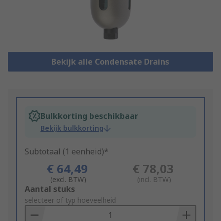
Bekijk alle Condensate Drains
Bulkkorting beschikbaar
Bekijk bulkkorting
Subtotaal (1 eenheid)*
€ 64,49
€ 78,03
(excl. BTW)
(incl. BTW)
Add
Aantal stuks
to
selecteer of typ hoeveelheid
Basket