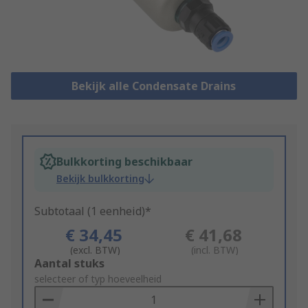
Bekijk alle Condensate Drains
Bulkkorting beschikbaar
Bekijk bulkkorting
Subtotaal (1 eenheid)*
€ 34,45
€ 41,68
(excl. BTW)
(incl. BTW)
Add
Aantal stuks
to
selecteer of typ hoeveelheid
Basket