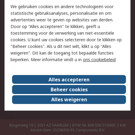
Retouren
Technisch advies
We gebruiken cookies en andere technologieën voor
Track & Trace
statistische gebruiksanalyses, personalisatie en om
advertenties weer te geven op websites van derden.
Wettelijk
Door op "Alles accepteren" te klikken, geeft u
toestemming voor de verwerking van niet-essentiële
Cookiebeleid
Email veiligheid
cookies. U kunt uw cookies selecteren door te klikken op
Privacybeleid
Websitevoorwaarden
"Beheer cookies". Als u dit niet wilt, klikt u op "Alles
weigeren". Dit kan de toegang tot bepaalde functies
Algemene
beperken. Meer informatie vindt u in
ons cookiebeleid
verkoopvoorwaarden
Over RS
Alles accepteren
RS Group
Over ons
Beheer cookies
RS wereldwijd
Werken bij RS
Alles weigeren
ESG
Bingerweg 19 | 2031 AZ HAARLEM | BTW: NL 806 558 519.B01 | KvK
Amsterdam: 33298393
RS Components B.V.