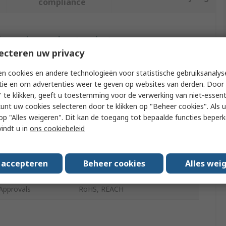
compliance
f meer kenmerken te selecteren.
ecteren uw privacy
t
Waarde
n cookies en andere technologieën voor statistische gebruiksanalys
tie en om advertenties weer te geven op websites van derden. Door 
Siemens
 te klikken, geeft u toestemming voor de verwerking van niet-essent
kunt uw cookies selecteren door te klikken op "Beheer cookies". Als u 
Termination Kit
 u op "Alles weigeren". Dit kan de toegang tot bepaalde functies beper
pe
Connector Tool Kit
vindt u in
ons cookiebeleid
ts
FC FO Termination Kits
s accepteren
Beheer cookies
Alles wei
Pieces
5
Approvals
RoHS, REACH