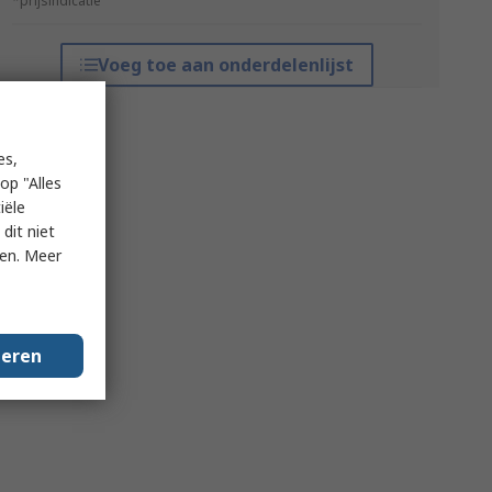
*prijsindicatie
Voeg toe aan onderdelenlijst
es,
op "Alles
iële
dit niet
ken. Meer
geren