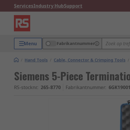
Services
Industry Hub
Support
Menu
Fabrikantnummer
/
Hand Tools
/
Cable, Connector & Crimping Tools
/
Siemens 5-Piece Terminatio
RS-stocknr.
:
265-8770
Fabrikantnummer
:
6GK1900