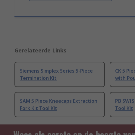
Gerelateerde Links
Siemens Simplex Series 5-Piece
CK 5 Pie
Termination Kit
with Po
SAM 5 Piece Kneecaps Extraction
PB SWISS
Fork Kit Tool Kit
Tool Kit
Wees als eerste op de hoogte va