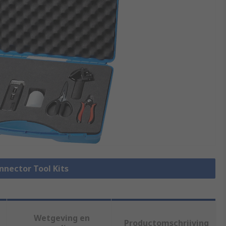
onnector Tool Kits
Wetgeving en
Productomschrijving