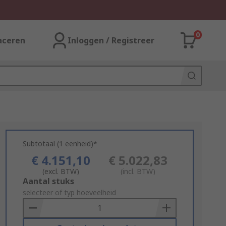
0
aceren
Inloggen / Registreer
Subtotaal (1 eenheid)*
€ 4.151,10
€ 5.022,83
(excl. BTW)
(incl. BTW)
Add
Aantal stuks
to
selecteer of typ hoeveelheid
Basket