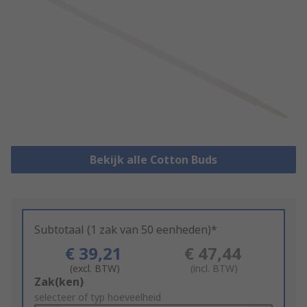
Bekijk alle Cotton Buds
Subtotaal (1 zak van 50 eenheden)*
€ 39,21
€ 47,44
(excl. BTW)
(incl. BTW)
Add
Zak(ken)
to
selecteer of typ hoeveelheid