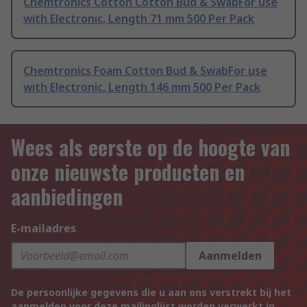
Chemtronics Cotton Cotton Bud & SwabFor use
with Electronic, Length 71 mm 500 Per Pack
Chemtronics Foam Cotton Bud & SwabFor use
with Electronic, Length 146 mm 500 Per Pack
Wees als eerste op de hoogte van
onze nieuwste producten en
aanbiedingen
E-mailadres
Aanmelden
De persoonlijke gegevens die u aan ons verstrekt bij het
aanmelden voor deze mailinglijst worden verwerkt in