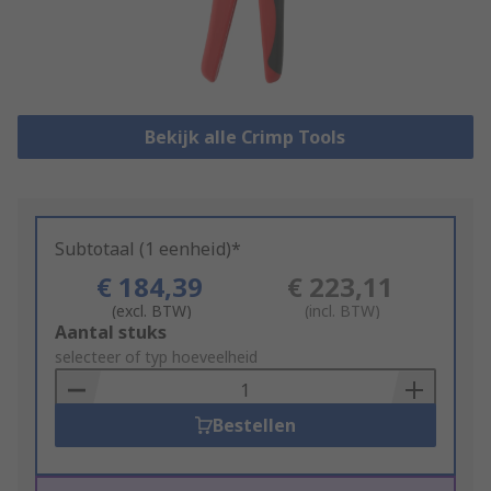
Bekijk alle Crimp Tools
Subtotaal (1 eenheid)*
€ 184,39
€ 223,11
(excl. BTW)
(incl. BTW)
Add
Aantal stuks
to
selecteer of typ hoeveelheid
Basket
Bestellen