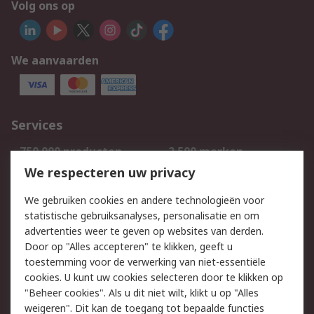
Volg ons op
We aanvaarden
Services
750.000 producten
2.500 merken
Bestellen
Inkoopoplossingen
We respecteren uw privacy
Retouren
Technisch advies
We gebruiken cookies en andere technologieën voor
Track & Trace
statistische gebruiksanalyses, personalisatie en om
advertenties weer te geven op websites van derden.
Wettelijk
Door op "Alles accepteren" te klikken, geeft u
toestemming voor de verwerking van niet-essentiële
Cookiebeleid
Email veiligheid
cookies. U kunt uw cookies selecteren door te klikken op
Privacybeleid
Websitevoorwaarden
"Beheer cookies". Als u dit niet wilt, klikt u op "Alles
weigeren". Dit kan de toegang tot bepaalde functies
Algemene