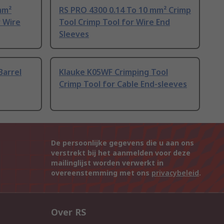
mm²
RS PRO 4300 0.14 To 10 mm² Crimp
r Wire
Tool Crimp Tool for Wire End
Sleeves
Barrel
Klauke K05WF Crimping Tool
Crimp Tool for Cable End-sleeves
De persoonlijke gegevens die u aan ons
verstrekt bij het aanmelden voor deze
mailinglijst worden verwerkt in
overeenstemming met ons
privacybeleid
.
Over RS