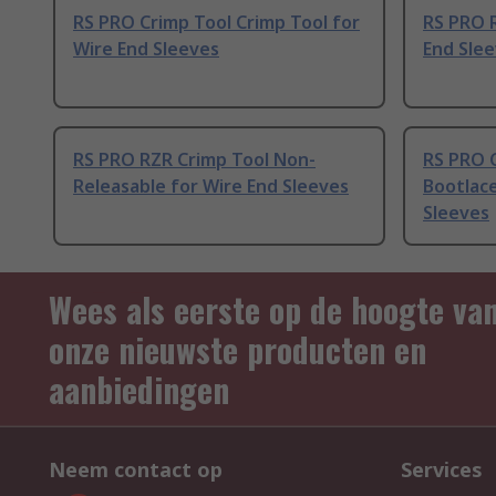
RS PRO Crimp Tool Crimp Tool for
RS PRO R
Wire End Sleeves
End Sle
RS PRO RZR Crimp Tool Non-
RS PRO 
Releasable for Wire End Sleeves
Bootlace
Sleeves
Wees als eerste op de hoogte va
onze nieuwste producten en
aanbiedingen
Neem contact op
Services