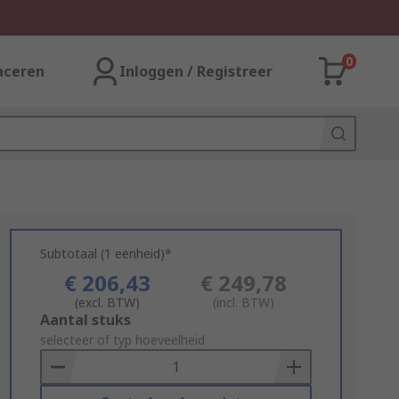
0
aceren
Inloggen / Registreer
Subtotaal (1 eenheid)*
€ 206,43
€ 249,78
(excl. BTW)
(incl. BTW)
Add
Aantal stuks
to
selecteer of typ hoeveelheid
Basket