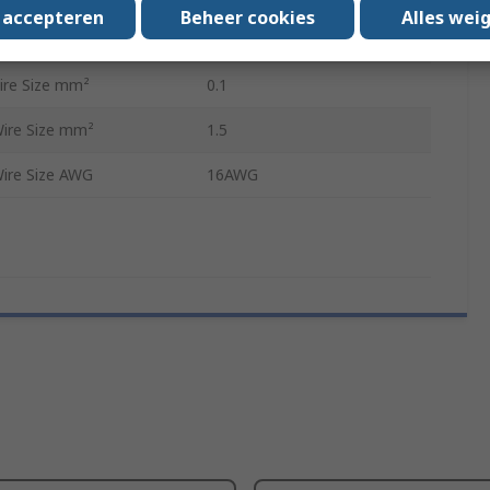
s accepteren
Beheer cookies
Alles wei
re Size AWG
26AWG
re Size mm²
0.1
ire Size mm²
1.5
re Size AWG
16AWG