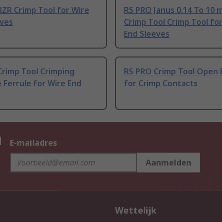
ZR Crimp Tool for Wire
RS PRO Janus 0.14 To 10 
eves
Crimp Tool Crimp Tool fo
End Sleeves
Crimp Tool Crimping
RS PRO Crimp Tool Open 
 Ferrule for Wire End
for Crimp Contacts
n
E-mailadres
Aanmelden
Wettelijk