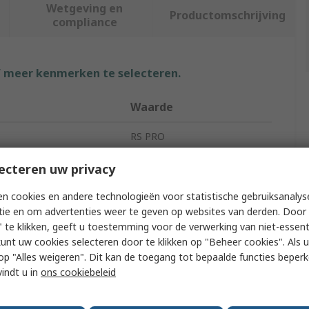
Wetgeving en
Productomschrijving
compliance
f meer kenmerken te selecteren.
Waarde
RS PRO
Crimp Tool
ecteren uw privacy
pe
Crimp Tool
n cookies en andere technologieën voor statistische gebruiksanalys
tie en om advertenties weer te geven op websites van derden. Door 
h
Open Crimp Sleeves
 te klikken, geeft u toestemming voor de verwerking van niet-essent
kunt uw cookies selecteren door te klikken op "Beheer cookies". Als u 
No
 u op "Alles weigeren". Dit kan de toegang tot bepaalde functies beper
vindt u in
ons cookiebeleid
gth
198mm
Approvals
RoHS