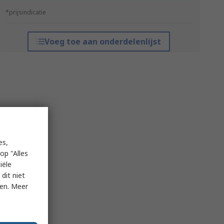
*prijsindicatie
Voeg toe aan onderdelenlijst
es,
op "Alles
iële
dit niet
ken. Meer