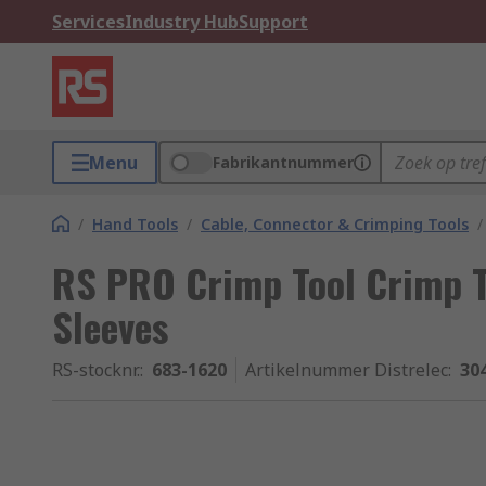
Services
Industry Hub
Support
Menu
Fabrikantnummer
/
Hand Tools
/
Cable, Connector & Crimping Tools
/
RS PRO Crimp Tool Crimp T
Sleeves
RS-stocknr.
:
683-1620
Artikelnummer Distrelec
:
30