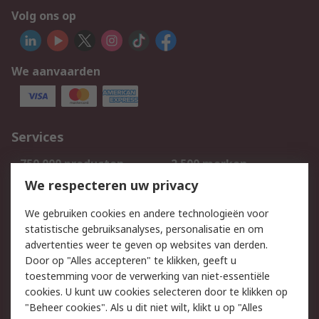
Volg ons op
We aanvaarden
Services
750.000 producten
2.500 merken
Bestellen
Inkoopoplossingen
We respecteren uw privacy
Retouren
Technisch advies
We gebruiken cookies en andere technologieën voor
Track & Trace
statistische gebruiksanalyses, personalisatie en om
advertenties weer te geven op websites van derden.
Wettelijk
Door op "Alles accepteren" te klikken, geeft u
toestemming voor de verwerking van niet-essentiële
Cookiebeleid
Email veiligheid
cookies. U kunt uw cookies selecteren door te klikken op
Privacybeleid
Websitevoorwaarden
"Beheer cookies". Als u dit niet wilt, klikt u op "Alles