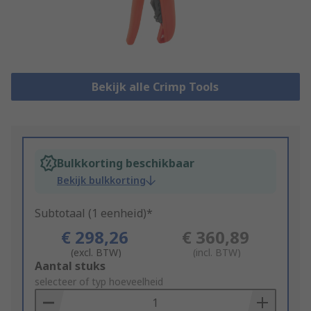
Bekijk alle Crimp Tools
Bulkkorting beschikbaar
Bekijk bulkkorting
Subtotaal (1 eenheid)*
€ 298,26
€ 360,89
(excl. BTW)
(incl. BTW)
Add
Aantal stuks
to
selecteer of typ hoeveelheid
Basket