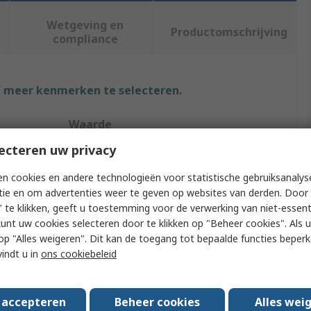
Wetgeving en
Productomschrijving
compliance
f meer kenmerken te selecteren.
Waarde
ecteren uw privacy
Hirschmann Test & Measurement
n cookies en andere technologieën voor statistische gebruiksanalys
Crocodile Clip
tie en om advertenties weer te geven op websites van derden. Door 
 te klikken, geeft u toestemming voor de verwerking van niet-essent
9.5mm
kunt uw cookies selecteren door te klikken op "Beheer cookies". Als u 
 u op "Alles weigeren". Dit kan de toegang tot bepaalde functies beper
l
Brass
vindt u in
ons cookiebeleid
25A
Yes
s accepteren
Beheer cookies
Alles wei