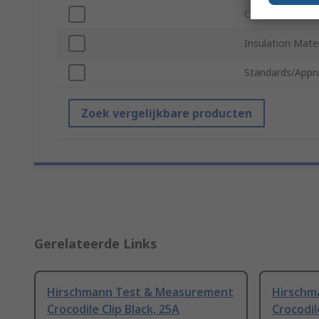
Colour
Insulation Mater
Standards/Appr
Zoek vergelijkbare producten
Gerelateerde Links
Hirschmann Test & Measurement
Hirschm
Crocodile Clip Black, 25A
Crocodil