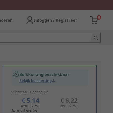
0
aceren
Inloggen / Registreer
Bulkkorting beschikbaar
Bekijk bulkkorting
Subtotaal (1 eenheid)*
€ 5,14
€ 6,22
(excl. BTW)
(incl. BTW)
Add
Aantal stuks