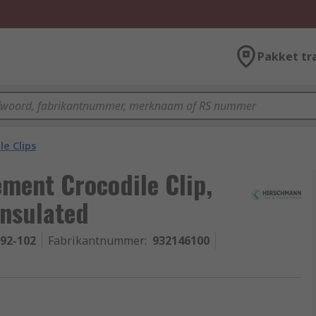
Pakket tr
le Clips
ment Crocodile Clip,
Insulated
-92-102
Fabrikantnummer
:
932146100