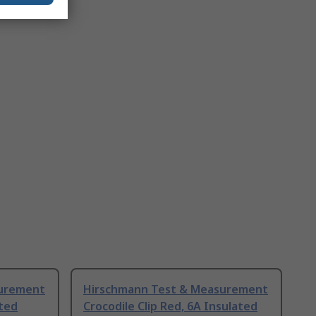
surement
Hirschmann Test & Measurement
ated
Crocodile Clip Red, 6A Insulated