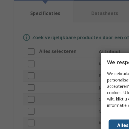
Specificaties
Datasheets
Zoek vergelijkbare producten door een o
Alles selecteren
Attribuut
We resp
Merk
We gebruike
Product Type
personalisa
accepteren"
Jaw Opening
cookies. U 
wilt, klikt
Contact Materia
informatie 
Current
Insulated
Alle