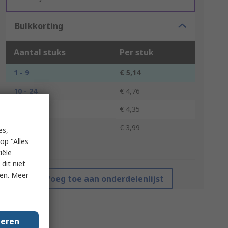
Bulkkorting
Aantal stuks
Per stuk
1 - 9
€ 5,14
10 - 24
€ 4,76
25 - 49
€ 4,35
50 +
€ 3,99
es,
op "Alles
*prijsindicatie
iële
dit niet
ken. Meer
Voeg toe aan onderdelenlijst
geren