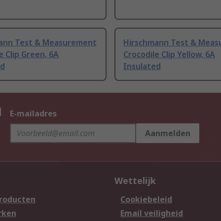
ann Test & Measurement
Hirschmann Test & Mea
e Clip Green, 6A
Crocodile Clip Yellow, 6A
ed
Insulated
n
E-mailadres
Aanmelden
Wettelijk
producten
Cookiebeleid
rken
Email veiligheid