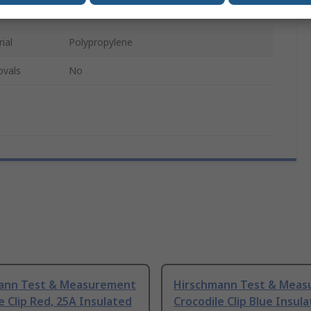
Black
ial
Polypropylene
ovals
No
ann Test & Measurement
Hirschmann Test & Mea
e Clip Red, 25A Insulated
Crocodile Clip Blue Insul