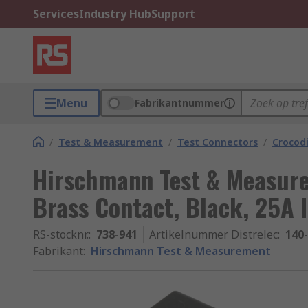
Services
Industry Hub
Support
Menu
Fabrikantnummer
/
Test & Measurement
/
Test Connectors
/
Crocodi
Hirschmann Test & Measure
Brass Contact, Black, 25A 
RS-stocknr.
:
738-941
Artikelnummer Distrelec
:
140
Fabrikant
:
Hirschmann Test & Measurement