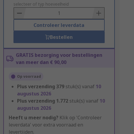
to
selecteer of typ hoeveelheid
Basket
Controleer leverdata
Bestellen
GRATIS bezorging voor bestellingen
van meer dan € 90,00
Op voorraad
Plus verzending
379
stuk(s) vanaf
10
augustus 2026
Plus verzending
1.772
stuk(s) vanaf
10
augustus 2026
Heeft u meer nodig?
Klik op 'Controleer
leverdata' voor extra voorraad en
levertijden.