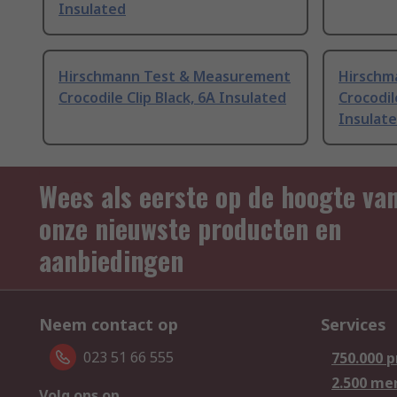
Insulated
Hirschmann Test & Measurement
Hirschm
Crocodile Clip Black, 6A Insulated
Crocodil
Insulat
Wees als eerste op de hoogte va
onze nieuwste producten en
aanbiedingen
Neem contact op
Services
023 51 66 555
750.000 
2.500 me
Volg ons op